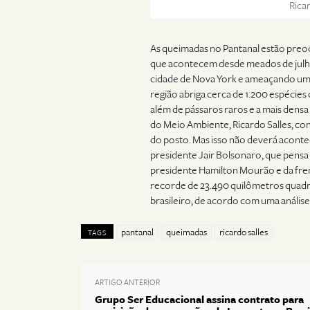
Ricar
As queimadas no Pantanal estão preoc
que acontecem desde meados de julho
cidade de Nova York e ameaçando um
região abriga cerca de 1.200 espécies
além de pássaros raros e a mais dens
do Meio Ambiente, Ricardo Salles, conti
do posto. Mas isso não deverá acontec
presidente Jair Bolsonaro, que pensa
presidente Hamilton Mourão e da frent
recorde de 23.490 quilômetros quadr
brasileiro, de acordo com uma análise
pantanal
queimadas
ricardo salles
TAGS
ARTIGO ANTERIOR
Grupo Ser Educacional assina contrato para