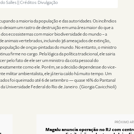
do Salles || Créditos: Divulgação
upando a maioria da população e das autoridades. Os incêndios
 deixam um rastro de destruição em uma área maior do que a
 dos ecossistemas com maior biodiversidade do mundo – a
 de animais vertebrados, incluindo 36 ameaçados de extinção,
a população de onças-pintadas do mundo. No entanto, o ministro
nua firme no cargo. Pela lógica da política tradicional, ele sairia
er pelo fato de ele ser um ministro da cota pessoal do
 exatamente como ele. Porém, se a decisão dependesse do vice-
e militar ambientalista, ele já teria caído há muito tempo. Um
ados foi queimado até 6 de setembro — quase 16% do Pantanal
 da Universidade Federal do Rio de Janeiro. (Giorgia Cavicchioli)
PRÓXIMO AR
Magalu anuncia operação no RJ com centr