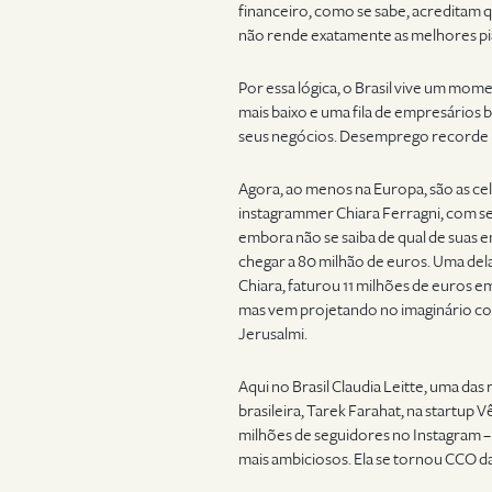
financeiro, como se sabe, acreditam q
não rende exatamente as melhores pi
Por essa lógica, o Brasil vive um mom
mais baixo e uma fila de empresários ba
seus negócios. Desemprego recorde n
Agora, ao menos na Europa, são as cel
instagrammer Chiara Ferragni, com seu
embora não se saiba de qual de suas 
chegar a 80 milhão de euros. Uma del
Chiara, faturou 11 milhões de euros e
mas vem projetando no imaginário cole
Jerusalmi.
Aqui no Brasil Claudia Leitte, uma das
brasileira, Tarek Farahat, na startup V
milhões de seguidores no Instagram –
mais ambiciosos. Ela se tornou CCO d