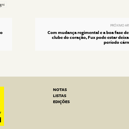
agni
PRÓXIMO AR
ro
Com mudança regimental e a boa fase de
clube do coração, Fux pode estar deix
período cár
NOTAS
LISTAS
EDIÇÕES