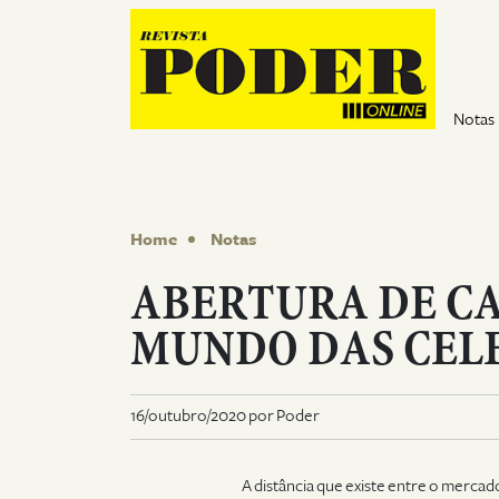
Pular para o conteúdo
Notas
Home
Notas
ABERTURA DE CA
MUNDO DAS CEL
16/outubro/2020 por Poder
A distância que existe entre o merca