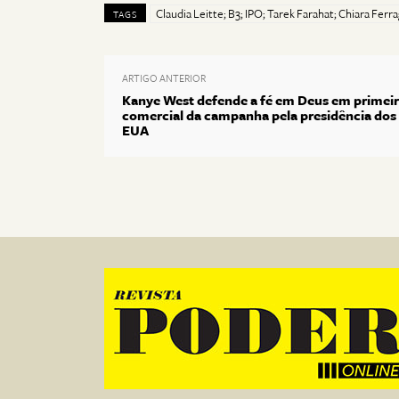
Claudia Leitte; B3; IPO; Tarek Farahat; Chiara Ferr
TAGS
ARTIGO ANTERIOR
Kanye West defende a fé em Deus em primei
comercial da campanha pela presidência dos
EUA