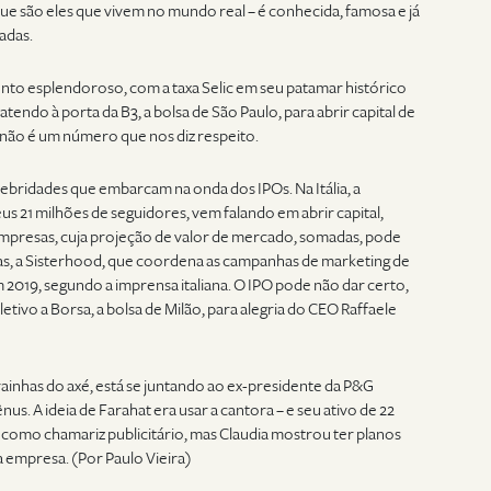
ue são eles que vivem no mundo real – é conhecida, famosa e já
adas.
ento esplendoroso, com a taxa Selic em seu patamar histórico
tendo à porta da B3, a bolsa de São Paulo, para abrir capital de
ão é um número que nos diz respeito.
ebridades que embarcam na onda dos IPOs. Na Itália, a
s 21 milhões de seguidores, vem falando em abrir capital,
empresas, cuja projeção de valor de mercado, somadas, pode
as, a Sisterhood, que coordena as campanhas de marketing de
m 2019, segundo a imprensa italiana. O IPO pode não dar certo,
tivo a Borsa, a bolsa de Milão, para alegria do CEO Raffaele
 rainhas do axé, está se juntando ao ex-presidente da P&G
ênus. A ideia de Farahat era usar a cantora – e seu ativo de 22
 como chamariz publicitário, mas Claudia mostrou ter planos
a empresa. (Por Paulo Vieira)