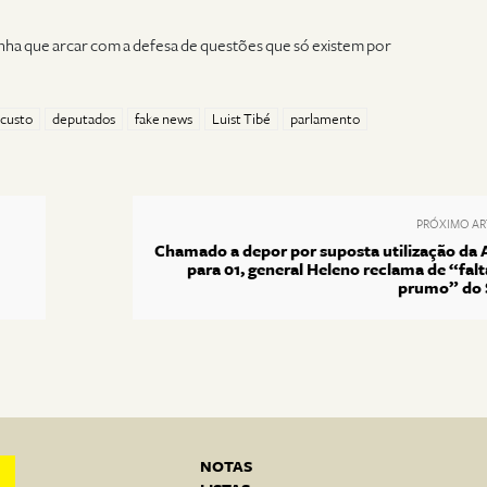
nha que arcar com a defesa de questões que só existem por
custo
deputados
fake news
Luist Tibé
parlamento
PRÓXIMO AR
Chamado a depor por suposta utilização da 
para 01, general Heleno reclama de “falt
prumo” do
NOTAS