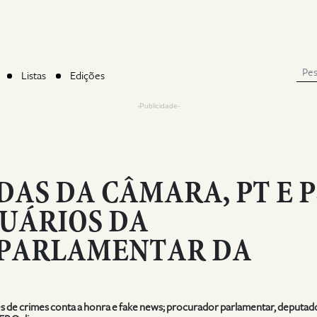
Listas
Edições
-Publicidade-
AS DA CÂMARA, PT E P
UÁRIOS DA
PARLAMENTAR DA
s de crimes conta a honra e fake news; procurador parlamentar, deputad