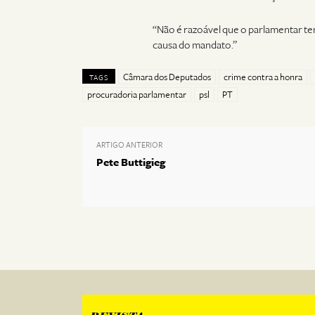
“Não é razoável que o parlamentar te
causa do mandato.”
Câmara dos Deputados
crime contra a honra
TAGS
procuradoria parlamentar
psl
PT
ARTIGO ANTERIOR
Pete Buttigieg