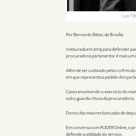
Luis Ti
Por Bernardo Bittar, de Brasília
Instaurada em 2019 para defender par
procuradoria parlamentar é mais um do
Além de ser custeado pelos cofres do
em que representa a pedido dos parl
Casos envolvendo o exercício do mand
sob o guarda-chuva da procuradoria.
Donos das maiores bancadas de deputad
Em conversa com PODER Online, o pr
defende a utilidade do serviço.