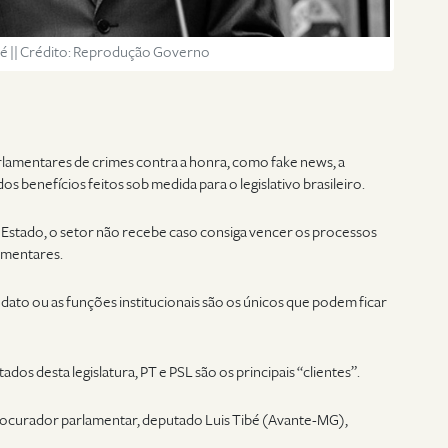
bé || Crédito: Reprodução Governo
lamentares de crimes contra a honra, como fake news, a
s benefícios feitos sob medida para o legislativo brasileiro.
 Estado, o setor não recebe caso consiga vencer os processos
amentares.
ato ou as funções institucionais são os únicos que podem ficar
os desta legislatura, PT e PSL são os principais “clientes”.
ocurador parlamentar, deputado Luis Tibé (Avante-MG),