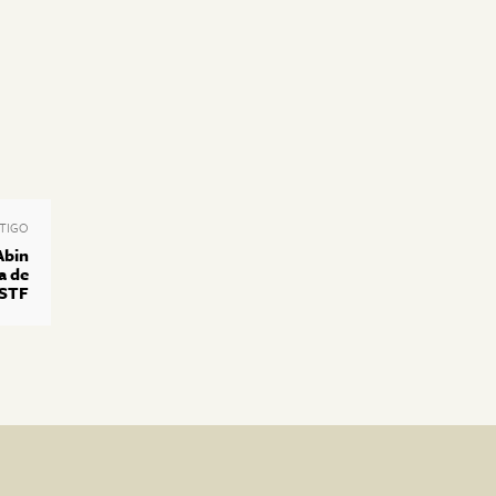
TIGO
Abin
a de
 STF