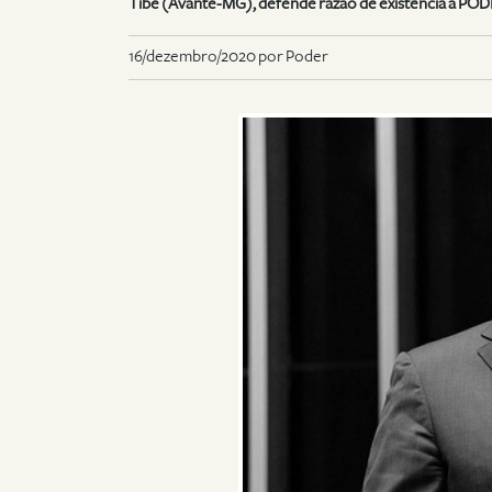
Tibé (Avante-MG), defende razão de existência a POD
16/dezembro/2020 por Poder