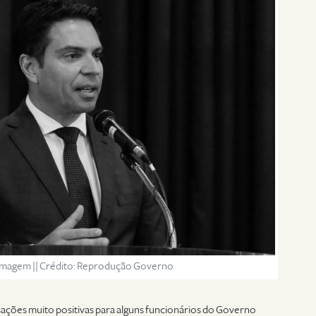
magem || Crédito: Reprodução Governo
sações muito positivas para alguns funcionários do Governo