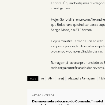
Federal. É quando algumas revelaçõe
investigativos.
Hoje não foi diferente com Alexandre 
que Bolsonaro quis indicar para a sup
Sergio Moro, e o STF barrou.
Hoje a ministra Cármen Lúcia solicito
a suposta produção de relatórios pel
o 01, envolvido no escândalo das racha
Ramagem já havia se pronunciado ao 
mais carga contrária veio das revistas
01
Abin
alerj
Alexandre Ramagem
fláv
TAGS
ARTIGO ANTERIOR
Damares sobre decisão do Conanda: “motel