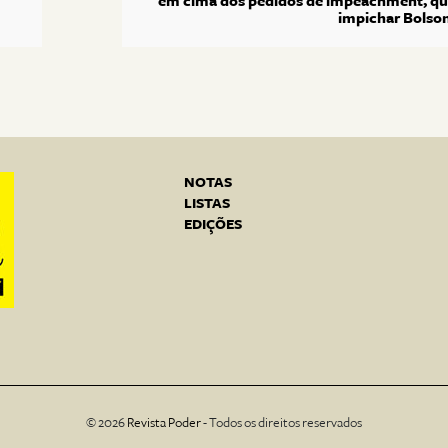
em cima dos pedidos de impeachment, qu
impichar Bolso
NOTAS
LISTAS
EDIÇÕES
© 2026
Revista Poder
- Todos os direitos reservados