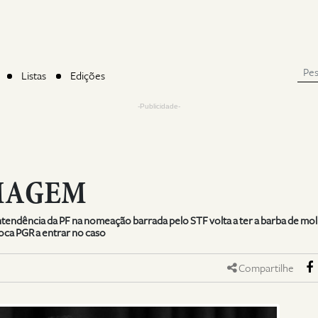
Listas
Edições
-Publicidade-
MAGEM
ntendência da PF na nomeação barrada pelo STF volta a ter a barba de m
oca PGR a entrar no caso
Compartilhe