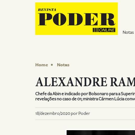
Pular para o conteúdo
Notas
Home
Notas
ALEXANDRE RA
Chefe da Abin e indicado por Bolsonaro para a Superi
revelações no caso de 01; ministra Cármen Lúcia conv
18/dezembro/2020 por Poder