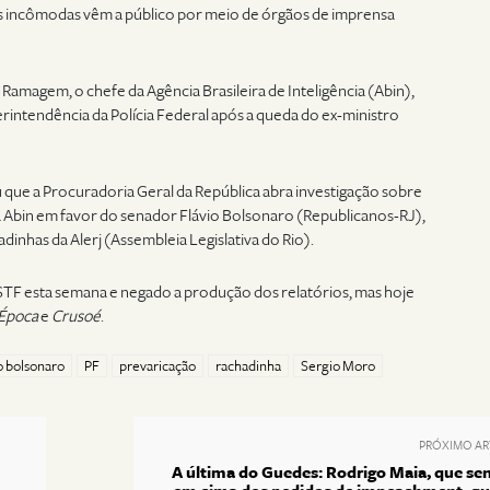
s incômodas vêm a público por meio de órgãos de imprensa
Ramagem, o chefe da Agência Brasileira de Inteligência (Abin),
erintendência da Polícia Federal após a queda do ex-ministro
u que a Procuradoria Geral da República abra investigação sobre
a Abin em favor do senador Flávio Bolsonaro (Republicanos-RJ),
dinhas da Alerj (Assembleia Legislativa do Rio).
STF esta semana e negado a produção dos relatórios, mas hoje
Época
e
Crusoé
.
io bolsonaro
PF
prevaricação
rachadinha
Sergio Moro
PRÓXIMO AR
A última do Guedes: Rodrigo Maia, que se