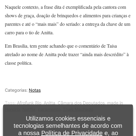
Naquele contexto, a frase dita é exemplificada pela cantora com
shows de graça, doação de brinquedos e alimentos para crianças e
parentes e até o “mais mais” do seriado: a entrega da chave de um
carro para o tio de Anitta.
Em Brasília, tem gente achando que o comentário de Taísa
atrelado ao nome de Anitta pode trazer “ainda mais descrédito” à
classe política.
Categorias:
Notas
Tags:
Afrofunk Rio
,
Anitta
,
Câmara dos Deputados
,
made in
Honório
,
Netflix
,
parlamento
,
Thaís Machado
Utilizamos cookies essenciais e
tecnologias semelhantes de acordo com
a nossa
Política de Privacidade
e, ao