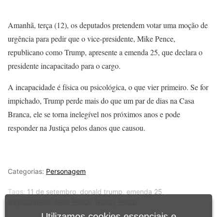
Amanhã, terça (12), os deputados pretendem votar uma moção de
urgência para pedir que o vice-presidente, Mike Pence,
republicano como Trump, apresente a emenda 25, que declara o
presidente incapacitado para o cargo.
A incapacidade é física ou psicológica, o que vier primeiro. Se for
impichado, Trump perde mais do que um par de dias na Casa
Branca, ele se torna inelegível nos próximos anos e pode
responder na Justiça pelos danos que causou.
Categorias:
Personagem
Tags:
11 de setembro
,
donald trump
,
emenda 25
,
impeachment
,
Mike Pence
,
Nancy Pelosi
Utilizamos cookies essenciais e