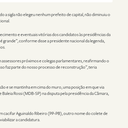
do a sigla não elegeu nenhum prefeito de capital, não diminuiu o
ional.
lecimento e eventuais vitórias dos candidatos às presidências da
é grande”, conforme disse a presidente nacional da legenda,
dos.
om assessores próximos e colegas parlamentares, reafirmando o
so faz parte do nosso processo de reconstrução”, teria
são e se mantinha em cima do muro, uma posição em que via
 Baleia Rossi (MDB-SP) na disputa pela presidência da Câmara,
 cacifar Aguinaldo Ribeiro (PP-PB), outro nome do colete de
iabilizar a candidatura.