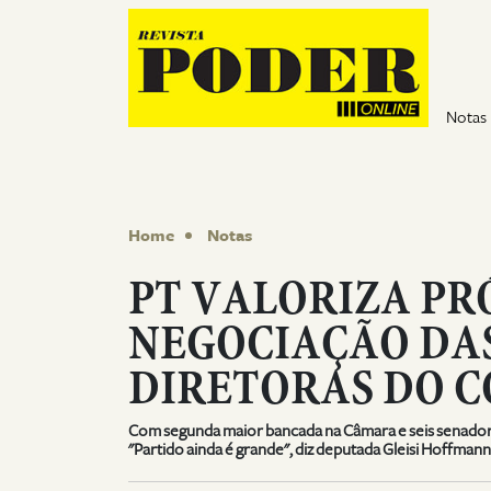
Pular para o conteúdo
Notas
Home
Notas
PT VALORIZA PR
NEGOCIAÇÃO DA
DIRETORAS DO 
Com segunda maior bancada na Câmara e seis senadore
"Partido ainda é grande", diz deputada Gleisi Hoffmann