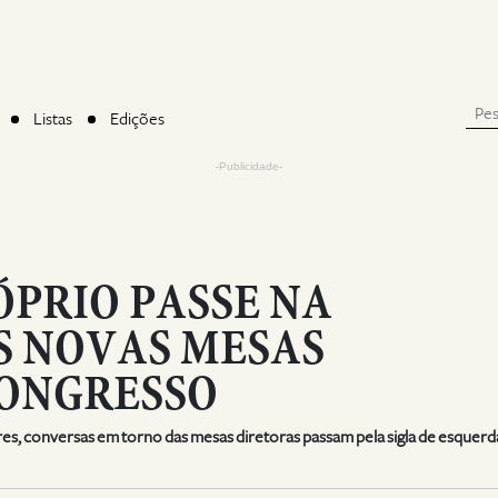
Listas
Edições
-Publicidade-
ÓPRIO PASSE NA
S NOVAS MESAS
CONGRESSO
s, conversas em torno das mesas diretoras passam pela sigla de esquerd