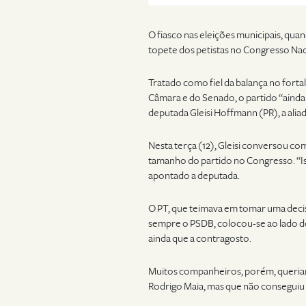
O fiasco nas eleições municipais, quan
topete dos petistas no Congresso Nac
Tratado como fiel da balança no forta
Câmara e do Senado, o partido “ainda 
deputada Gleisi Hoffmann (PR), a alia
Nesta terça (12), Gleisi conversou c
tamanho do partido no Congresso. “Is
apontado a deputada.
O PT, que teimava em tomar uma deci
sempre o PSDB, colocou-se ao lado de
ainda que a contragosto.
Muitos companheiros, porém, queriam
Rodrigo Maia, mas que não conseguiu v