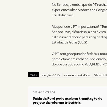
No Senado, o embarque do PT na cha
experientes observadores do Congre
Jair Bolsonaro.
Mas por que o PT importa tanto? “Tem
Senado. Mas, além disso, ainda é vis
estrutura e dinheiro para reagir a ataq
Estadual de Goiás (UEG).
O PT tem 52 deputados federais, um a
completamente rachado; no Senado, a
do que partidos como PSD, PMDB, PO
eleições 2020
estrutura partidária
Gleisi Ho
TAGS
ARTIGO ANTERIOR
Saída da Ford pode acelerar tramitação de
projeto da reforma tributária