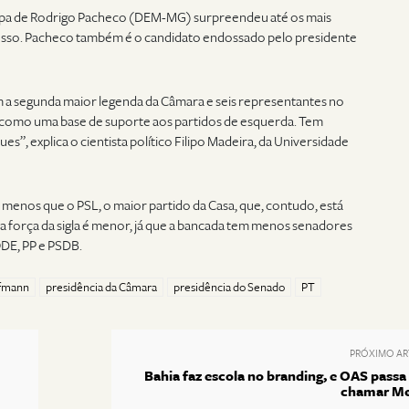
pa de Rodrigo Pacheco (DEM-MG) surpreendeu até os mais
sso. Pacheco também é o candidato endossado pelo presidente
 a segunda maior legenda da Câmara e seis representantes no
to como uma base de suporte aos partidos de esquerda. Tem
ues”, explica o cientista político Filipo Madeira, da Universidade
 menos que o PSL, o maior partido da Casa, que, contudo, está
 força da sigla é menor, já que a bancada tem menos senadores
DE, PP e PSDB.
ffmann
presidência da Câmara
presidência do Senado
PT
PRÓXIMO AR
Bahia faz escola no branding, e OAS passa 
chamar M