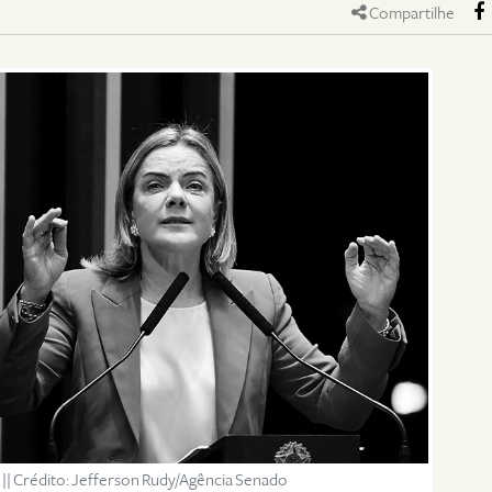
Compartilhe
 || Crédito: Jefferson Rudy/Agência Senado