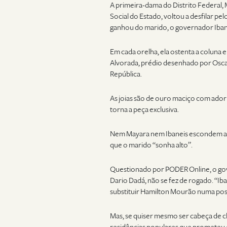
A primeira-dama do Distrito Federal
Social do Estado, voltou a desfilar pe
ganhou do marido, o governador Iba
Em cada orelha, ela ostenta a coluna 
Alvorada, prédio desenhado por Oscar
República.
As joias são de ouro maciço com ador
torna a peça exclusiva.
Nem Mayara nem Ibaneis escondem a vo
que o marido “sonha alto”.
Questionado por PODER Online, o gove
Dario Dadá, não se fez de rogado. “Iba
substituir Hamilton Mourão numa poss
Mas, se quiser mesmo ser cabeça de c