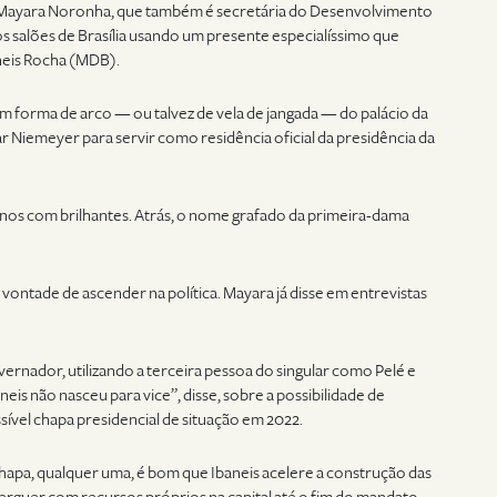
, Mayara Noronha, que também é secretária do Desenvolvimento
los salões de Brasília usando um presente especialíssimo que
neis Rocha (MDB).
em forma de arco — ou talvez de vela de jangada — do palácio da
 Niemeyer para servir como residência oficial da presidência da
nos com brilhantes. Atrás, o nome grafado da primeira-dama
ntade de ascender na política. Mayara já disse em entrevistas
rnador, utilizando a terceira pessoa do singular como Pelé e
neis não nasceu para vice”, disse, sobre a possibilidade de
ível chapa presidencial de situação em 2022.
hapa, qualquer uma, é bom que Ibaneis acelere a construção das