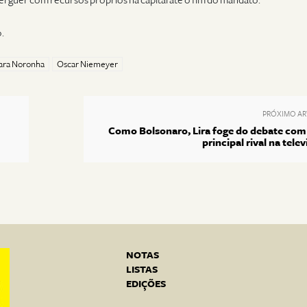
rguer com recursos próprios na capital até o fim do mandato.
.
ara Noronha
Oscar Niemeyer
PRÓXIMO AR
Como Bolsonaro, Lira foge do debate com
principal rival na tele
NOTAS
LISTAS
EDIÇÕES