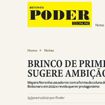
Pular para o conteúdo
Notas
Home
Notas
BRINCO DE PRIM
SUGERE AMBIÇÃO
Mayara Noronha usa adorno com a forma da coluna d
Bolsonaro em 2022 e revela querer protagonismo
25/janeiro/2021 por Poder