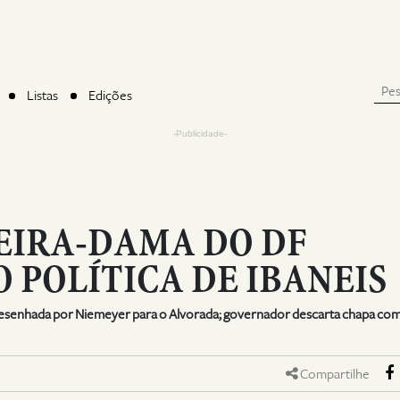
Listas
Edições
-Publicidade-
EIRA-DAMA DO DF
 POLÍTICA DE IBANEIS
esenhada por Niemeyer para o Alvorada; governador descarta chapa co
Compartilhe