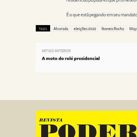
residências populares que prometeu e
É o que está pegando em seu mandato
Alvorada
eleições 2022
Ibaneis Rocha
May
TAGS
ARTIGO ANTERIOR
A moto do rolé presidencial