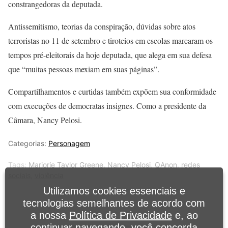
constrangedoras da deputada.
Antissemitismo, teorias da conspiração, dúvidas sobre atos
terroristas no 11 de setembro e tiroteios em escolas marcaram os
tempos pré-eleitorais da hoje deputada, que alega em sua defesa
que “muitas pessoas mexiam em suas páginas”.
Compartilhamentos e curtidas também expõem sua conformidade
com execuções de democratas insignes. Como a presidente da
Câmara, Nancy Pelosi.
Categorias:
Personagem
Tags:
Marjorie Taylor Greene
,
Nancy Pelosi
,
QAnon
,
redes
sociais
,
violência
Utilizamos cookies essenciais e
tecnologias semelhantes de acordo com
a nossa
Política de Privacidade
e, ao
continuar navegando, você concorda