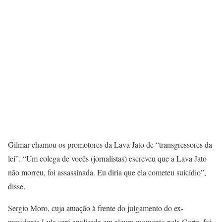
Gilmar chamou os promotores da Lava Jato de “transgressores da
lei”. “Um colega de vocês (jornalistas) escreveu que a Lava Jato
não morreu, foi assassinada. Eu diria que ela cometeu suicídio”,
disse.
Sergio Moro, cuja atuação à frente do julgamento do ex-
presidente Lula será analisada em algum momento pela Corte, foi