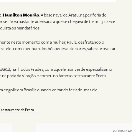
e,
Hamilton Mourão
. A base naval de Aratu, na periferia de
or ser área bastante adensada a que se chegava de trem –, parece
quista os mandatários.
amente neste momento com a mulher, Paula, desfrutando o
ra, ele, como nenhum dos hóspedes anteriores, sabe aproveitar
 Bahia
, na ilha dos Frades, com aquele mar verde especialíssimo
e na praia da Viração e comeu no famoso restaurante Preta.
rá engolir em Brasília quando voltar do feriado, mas ele
restaurante da Preta
PRÓXIMO AR