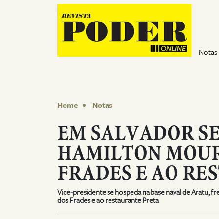
Pular para o conteúdo
Notas
Home
Notas
EM SALVADOR SE
HAMILTON MOURÃ
FRADES E AO RE
Vice-presidente se hospeda na base naval de Aratu, fre
dos Frades e ao restaurante Preta