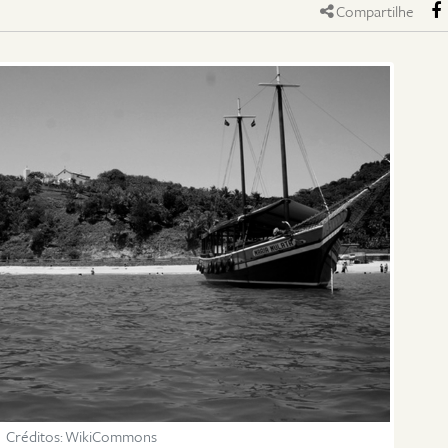
Compartilhe
Créditos: WikiCommons