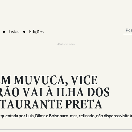
Listas
Edições
-Publicidade-
M MUVUCA, VICE
O VAI À ILHA DOS
STAURANTE PRETA
quentada por Lula, Dilma e Bolsonaro, mas, refinado, não dispensa visita à 