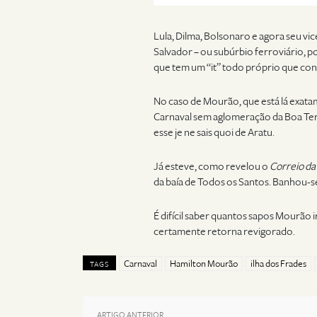
Lula, Dilma, Bolsonaro e agora seu vic
Salvador – ou subúrbio ferroviário, p
que tem um “it” todo próprio que con
No caso de Mourão, que está lá exat
Carnaval sem aglomeração da Boa Ter
esse je ne sais quoi de Aratu.
Já esteve, como revelou o
Correio da
da baía de Todos os Santos. Banhou-s
É difícil saber quantos sapos Mourão i
certamente retorna revigorado.
Carnaval
Hamilton Mourão
ilha dos Frades
TAGS
ARTIGO ANTERIOR