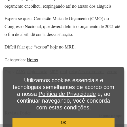
orçamento encolheu, respingando até no atraso dos aluguéis.
Espera-se que a Comissão Mista de Orçamento (CMO) do
Congresso Nacional, que deverá definir o orçamento de 2021 até
o fim de abril, dê conta dessa situação.
Difícil falar que “sextou” hoje no MRE.
Categorias:
Notas
Tags:
CMO
,
diplomacia
,
MRE
,
real
,
relações exteriores
,
verba
Utilizamos cookies essenciais e
tecnologias semelhantes de acordo com
a nossa
Política de Privacidade
e, ao
continuar navegando, você concorda
com estas condições.
Revista Poder
Ir para o topo
OK