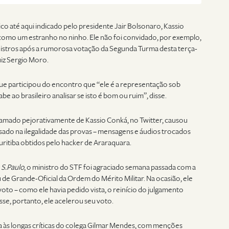
nico até aqui indicado pelo presidente Jair Bolsonaro, Kassio
como um estranho no ninho. Ele não foi convidado, por exemplo,
nistros após a rumorosa votação da Segunda Turma desta terça-
juiz Sergio Moro.
ue participou do encontro que “ele é a representação sob
e ao brasileiro analisar se isto é bom ou ruim”, disse.
amado pejorativamente de Kassio Conká, no Twitter, causou
asado na ilegalidade das provas – mensagens e áudios trocados
ritiba obtidos pelo hacker de Araraquara.
 S.Paulo
, o ministro do STF foi agraciado semana passada com a
au de Grande-Oficial da Ordem do Mérito Militar. Na ocasião, ele
voto – como ele havia pedido vista, o reinício do julgamento
sse, portanto, ele acelerou seu voto.
 às longas críticas do colega Gilmar Mendes, com menções