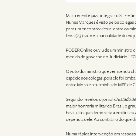
Mais recente juiz a integrar o STF e ú
Nunes Marques é visto pelos colegas 
para um encontro virtual entre os mi
feira (23) sobre a parcialidade do ex-
PODER Online ouviu de um ministro q
medida do governo no Judiciário”. “Cab
O voto do ministro que vem sendo ch
espécie aos colegas, pois ele foi emb
entre Moro e a turminha do MPF de Cu
Segundo revelou o jornal
O Estado de
maior honraria militar do Brasil, o gr
havia dito que demoraria a emitir seu 
dependia dele. Ao contrário do que di
Numa rápida intervenção em resposta