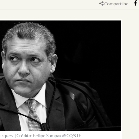
Compartilhe
rques || Crédito: Fellipe Sampaio/SCO/STF