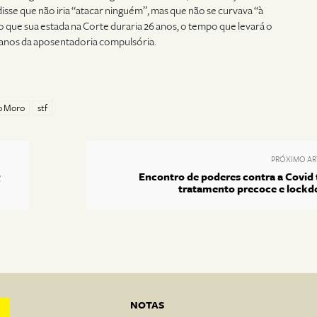
 disse que não iria “atacar ninguém”, mas que não se curvava “à
 que sua estada na Corte duraria 26 anos, o tempo que levará o
5 anos da aposentadoria compulsória.
o Moro
stf
PRÓXIMO AR
Encontro de poderes contra a Covid
tratamento precoce e lock
NOTAS