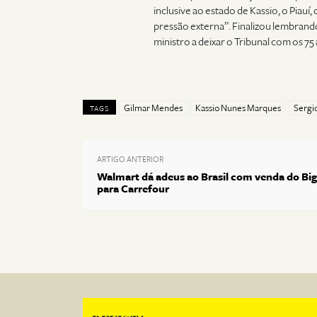
inclusive ao estado de Kassio, o Piauí,
pressão externa”. Finalizou lembrando
ministro a deixar o Tribunal com os 7
Gilmar Mendes
Kassio Nunes Marques
Sergi
TAGS
ARTIGO ANTERIOR
Walmart dá adeus ao Brasil com venda do Big
para Carrefour