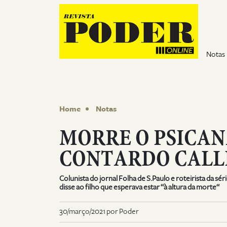
Pular para o conteúdo
Notas
Home
Notas
MORRE O PSICAN
CONTARDO CALLI
Colunista do jornal Folha de S.Paulo e roteirista da sé
disse ao filho que esperava estar “à altura da morte“
30/março/2021 por Poder