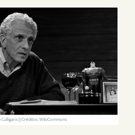
Calligaris || Créditos: WikiCommons