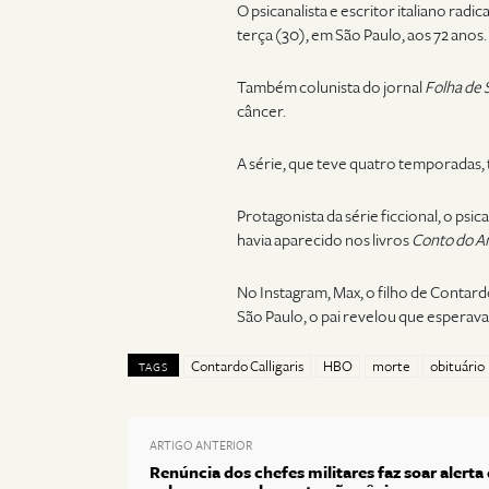
O psicanalista e escritor italiano rad
terça (30), em São Paulo, aos 72 anos.
Também colunista do jornal
Folha de 
câncer.
A série, que teve quatro temporadas, t
Protagonista da série ficcional, o psic
havia aparecido nos livros
Conto do 
No Instagram, Max, o filho de Contardo
São Paulo, o pai revelou que esperava 
Contardo Calligaris
HBO
morte
obituário
TAGS
ARTIGO ANTERIOR
Renúncia dos chefes militares faz soar alerta