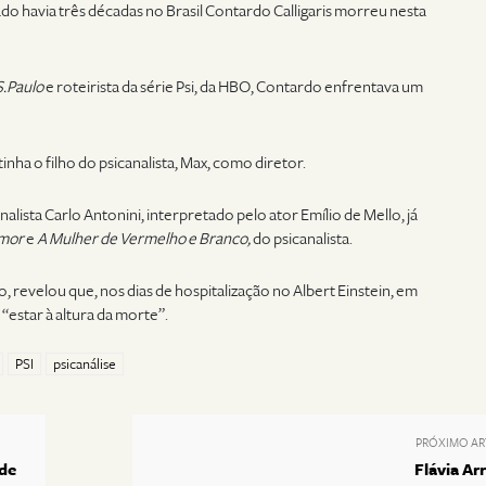
icado havia três décadas no Brasil Contardo Calligaris morreu nesta
S.Paulo
e roteirista da série Psi, da HBO, Contardo enfrentava um
inha o filho do psicanalista, Max, como diretor.
analista Carlo Antonini, interpretado pelo ator Emílio de Mello, já
Amor
e
A Mulher de Vermelho e Branco,
do psicanalista.
, revelou que, nos dias de hospitalização no Albert Einstein, em
“estar à altura da morte”.
PSI
psicanálise
PRÓXIMO AR
 de
Flávia Ar