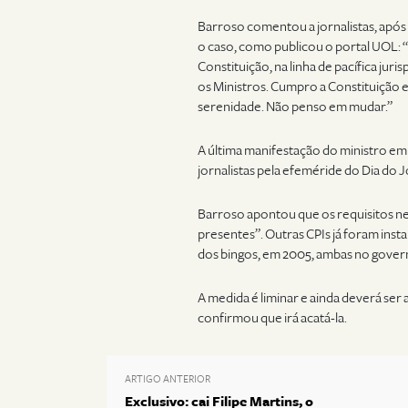
Barroso comentou a jornalistas, após 
o caso, como publicou o portal UOL: “N
Constituição, na linha de pacífica ju
os Ministros. Cumpro a Constituição
serenidade. Não penso em mudar.”
A última manifestação do ministro em 
jornalistas pela efeméride do Dia do J
Barroso apontou que os requisitos n
presentes”. Outras CPIs já foram inst
dos bingos, em 2005, ambas no gover
A medida é liminar e ainda deverá ser
confirmou que irá acatá-la.
ARTIGO ANTERIOR
Exclusivo: cai Filipe Martins, o