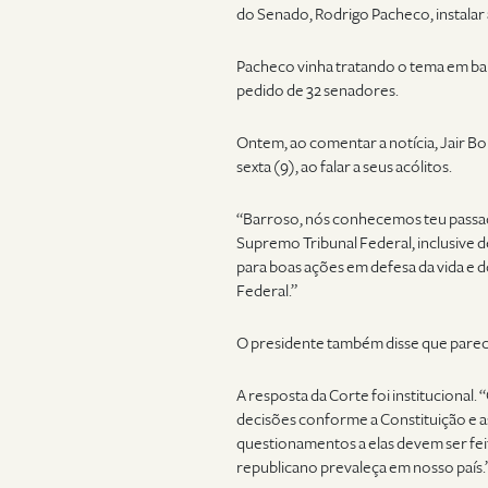
do Senado, Rodrigo Pacheco, instalar 
Pacheco vinha tratando o tema em ba
pedido de 32 senadores.
Ontem, ao comentar a notícia, Jair 
sexta (9), ao falar a seus acólitos.
“Barroso, nós conhecemos teu passad
Supremo Tribunal Federal, inclusive d
para boas ações em defesa da vida e d
Federal.”
O presidente também disse que parece
A resposta da Corte foi instituciona
decisões conforme a Constituição e as
questionamentos a elas devem ser feit
republicano prevaleça em nosso país.