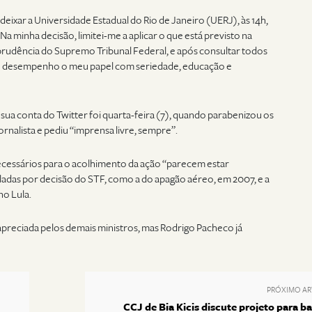
deixar a Universidade Estadual do Rio de Janeiro (UERJ), às 14h,
a minha decisão, limitei-me a aplicar o que está previsto na
risprudência do Supremo Tribunal Federal, e após consultar todos
 e desempenho o meu papel com seriedade, educação e
sua conta do Twitter foi quarta-feira (7), quando parabenizou os
ornalista e pediu “imprensa livre, sempre”.
ecessários para o acolhimento da ação “parecem estar
aladas por decisão do STF, como a do apagão aéreo, em 2007, e a
no Lula.
 apreciada pelos demais ministros, mas Rodrigo Pacheco já
PRÓXIMO AR
CCJ de Bia Kicis discute projeto para ba