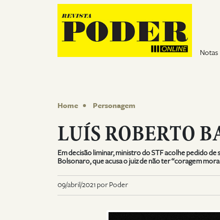
Pular para o conteúdo
Notas
Home
Personagem
LUÍS ROBERTO 
Em decisão liminar, ministro do STF acolhe pedido de 
Bolsonaro, que acusa o juiz de não ter “coragem mora
09/abril/2021 por Poder