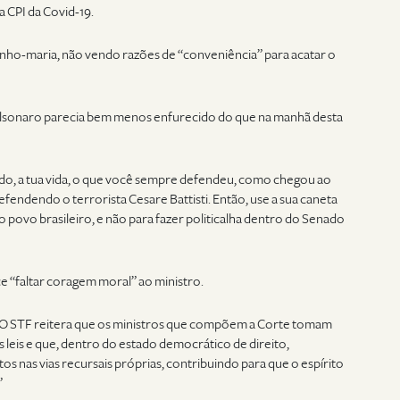
a CPI da Covid-19.
nho-maria, não vendo razões de “conveniência” para acatar o
Bolsonaro parecia bem menos enfurecido do que na manhã desta
o, a tua vida, o que você sempre defendeu, como chegou ao
efendendo o terrorista Cesare Battisti. Então, use a sua caneta
o povo brasileiro, e não para fazer politicalha dentro do Senado
 “faltar coragem moral” ao ministro.
l. “O STF reitera que os ministros que compõem a Corte tomam
 leis e que, dentro do estado democrático de direito,
os nas vias recursais próprias, contribuindo para que o espírito
”