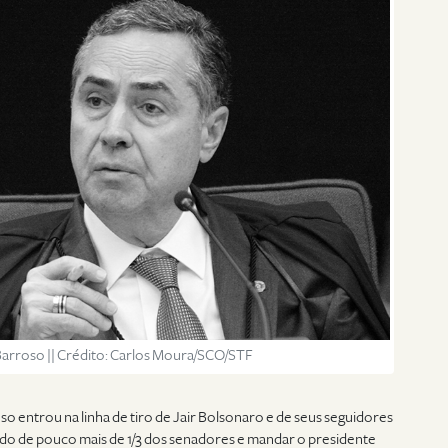
Barroso || Crédito: Carlos Moura/SCO/STF
o entrou na linha de tiro de Jair Bolsonaro e de seus seguidores
dido de pouco mais de 1/3 dos senadores e mandar o presidente