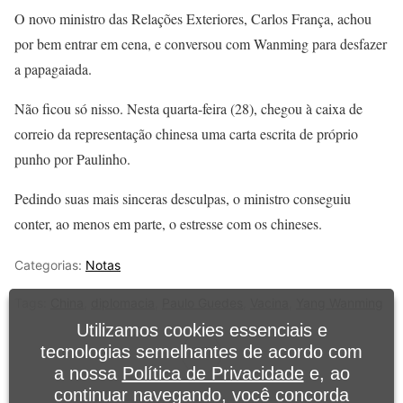
O novo ministro das Relações Exteriores, Carlos França, achou
por bem entrar em cena, e conversou com Wanming para desfazer
a papagaiada.
Não ficou só nisso. Nesta quarta-feira (28), chegou à caixa de
correio da representação chinesa uma carta escrita de próprio
punho por Paulinho.
Pedindo suas mais sinceras desculpas, o ministro conseguiu
conter, ao menos em parte, o estresse com os chineses.
Categorias:
Notas
Tags:
China
,
diplomacia
,
Paulo Guedes
,
Vacina
,
Yang Wanming
Utilizamos cookies essenciais e
tecnologias semelhantes de acordo com
Ad
a nossa
Política de Privacidade
e, ao
continuar navegando, você concorda