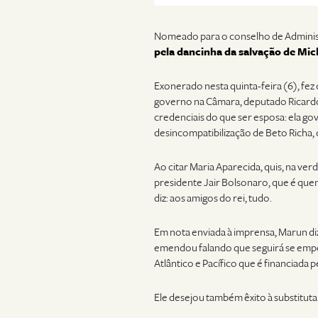
Nomeado para o conselho de Administ
pela dancinha da salvação de Mi
Exonerado nesta quinta-feira (6), fez
governo na Câmara, deputado Ricardo
credenciais do que ser esposa: ela g
desincompatibilização de Beto Richa,
Ao citar Maria Aparecida, quis, na v
presidente Jair Bolsonaro, que é que
diz: aos amigos do rei, tudo.
Em nota enviada à imprensa, Marun diz 
emendou falando que seguirá se empe
Atlântico e Pacífico que é financiada p
Ele desejou também êxito à substituta