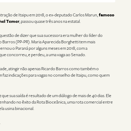
ração de Itaipu em 2018, o ex-deputado Carlos Marun,
famoso
chel Temer
, passou quase três anos na estatal.
 questão de dizer que sua sucessora era mulher do líder do
 Barros (PP-PR). Maria Aparecida Borghetti tem mais
overnou o Paraná por alguns meses em 2018, com a
 que concorreu, e perdeu, a uma vaga ao Senado.
erdade, atingir não apenas Ricardo Barros como também o
m faz indicações para vagas no conselho de Itaipu, como quem
que sua saída é resultado de um diálogo de mais de 40 dias. Ele
nhando no êxito da Rota Bioceânica, uma rota comercial entre
ela usina binacional.
.