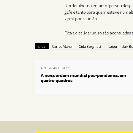
Um detalhe, no entanto, passou despe
gafe e tanto para quem esteve num alt
27 mil por reunião.
Fica a dica, Marun: só são acentuadas 
Carlos Marun
Cida Borghetti
Itaipu
Jair B
TAGS
ARTIGO ANTERIOR
A nova ordem mundial pós-pandemia, em
quatro quadros