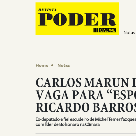
Pular para o conteúdo
Notas
Home
Notas
CARLOS MARUN D
VAGA PARA “ESP
RICARDO BARRO
Ex-deputado e fiel escudeiro de Michel Temer faz ques
com líder de Bolsonaro na Câmara