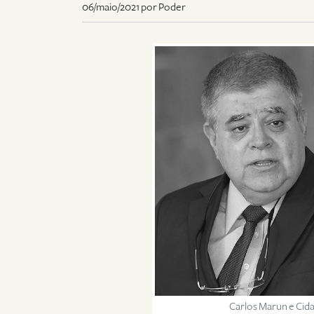
06/maio/2021 por Poder
Carlos Marun e Cida 