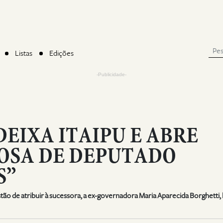
Listas
Edições
-Publicidade-
EIXA ITAIPU E ABRE
OSA DE DEPUTADO
S”
tão de atribuir à sucessora, a ex-governadora Maria Aparecida Borghetti, 