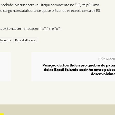
rcebido: Marun escreveu Itaipu com acento no “u”, Itaipú. Uma
o cargo na estatal durante quase três anos e recebia cerca de R$
as oxítonas terminadas em “a”, “e”e “o”.
olsonaro
Ricardo Barros
PRÓXIMO AR
Posição de Joe Biden pró quebra de pate
deixa Brasil falando sozinho entre paíse
desenvolvim