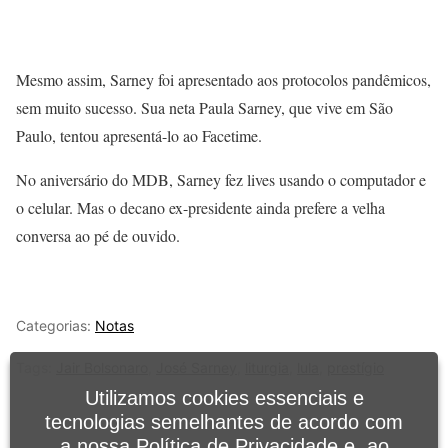
Mesmo assim, Sarney foi apresentado aos protocolos pandêmicos,
sem muito sucesso. Sua neta Paula Sarney, que vive em São
Paulo, tentou apresentá-lo ao Facetime.
No aniversário do MDB, Sarney fez lives usando o computador e
o celular. Mas o decano ex-presidente ainda prefere a velha
conversa ao pé de ouvido.
Categorias:
Notas
Tags:
Jair Bolsonaro
,
José Sarney
,
liturgia
,
lula
,
prestígio
Utilizamos cookies essenciais e
tecnologias semelhantes de acordo com
a nossa
Política de Privacidade
e, ao