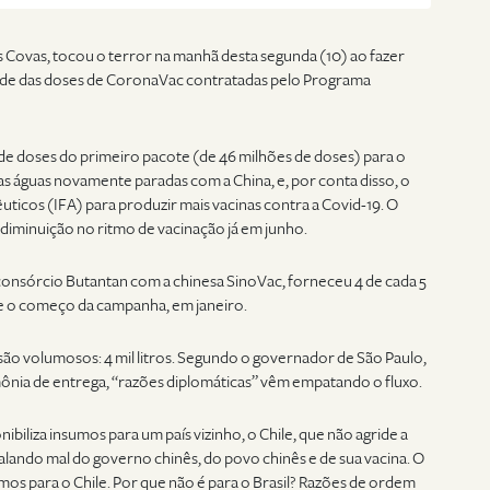
s Covas, tocou o terror na manhã desta segunda (10) ao fazer
aúde das doses de CoronaVac contratadas pelo Programa
e doses do primeiro pacote (de 46 milhões de doses) para o
as águas novamente paradas com a China, e, por conta disso, o
ticos (IFA) para produzir mais vacinas contra a Covid-19. O
 diminuição no ritmo de vacinação já em junho.
 consórcio Butantan com a chinesa SinoVac, forneceu 4 de cada 5
sde o começo da campanha, em janeiro.
ão volumosos: 4 mil litros. Segundo o governador de São Paulo,
ônia de entrega, “razões diplomáticas” vêm empatando o fluxo.
biliza insumos para um país vizinho, o Chile, que não agride a
alando mal do governo chinês, do povo chinês e de sua vacina. O
mos para o Chile. Por que não é para o Brasil? Razões de ordem