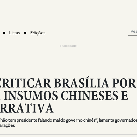
Listas
Edições
-Publicidade-
CRITICAR BRASÍLIA POR
INSUMOS CHINESES E
ARRATIVA
“não tem presidente falando mal do governo chinês”, lamenta governador;
larações