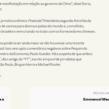
e manifestação em relação ao governo da China”, disse Doria,
o.
o jornal econômico
Financial Times
desta segunda-feira fala da
 de vacinas para diversos países do mundo e, com efeito,
o brasileiro vem criando no trato com os fornecedores chineses.
ina poderia ser ainda maior se não houvesse uma recente
asil. Isso veio após comentários negativos sobre Pequim do
inistro da Economia, Paulo Guedes. Há a suspeita de que ambos
diz o artigo do “FT”, escrito em pool de jornalistas que
o Paulo, Brayan Harris e Michael Pooler.
a
PRÓXIMO AR
a a
Emmanuel Mac