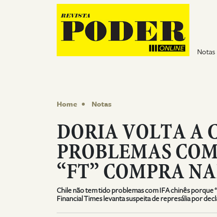
Pular para o conteúdo
Notas
Home
Notas
DORIA VOLTA A 
PROBLEMAS COM 
“FT” COMPRA N
Chile não tem tido problemas com IFA chinês porque 
Financial Times levanta suspeita de represália por dec