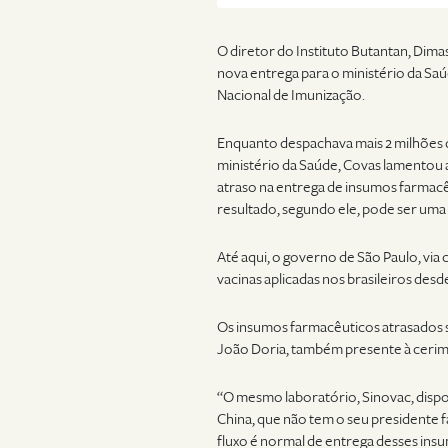
O diretor do Instituto Butantan, Dima
nova entrega para o ministério da S
Nacional de Imunização.
Enquanto despachava mais 2 milhões d
ministério da Saúde, Covas lamentou 
atraso na entrega de insumos farmacêu
resultado, segundo ele, pode ser uma
Até aqui, o governo de São Paulo, via
vacinas aplicadas nos brasileiros de
Os insumos farmacêuticos atrasados s
João Doria, também presente à cerim
“O mesmo laboratório, Sinovac, disponi
China, que não tem o seu presidente f
fluxo é normal de entrega desses insu