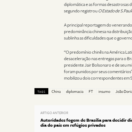
diplomática e as formas desastrosas d
segundo registrou
O Estado de S.Paul
A principal reportagem do venerand
predominância chinesa na distribuição
sublinha as dificuldades que o govern
“O predomínio chinês na América Lat
desaceleração nas entregas para o Br
presidente Jair Bolsonaro e de seu m
foram punidos por seus comentários”, 
mobilizou dois correspondentes em Sã
China
diplomacia
FT
insumo
João Dori
TAGS
ARTIGO ANTERIOR
Autoridades fogem de Brasília para decidir di
dia do país em refúgios privados