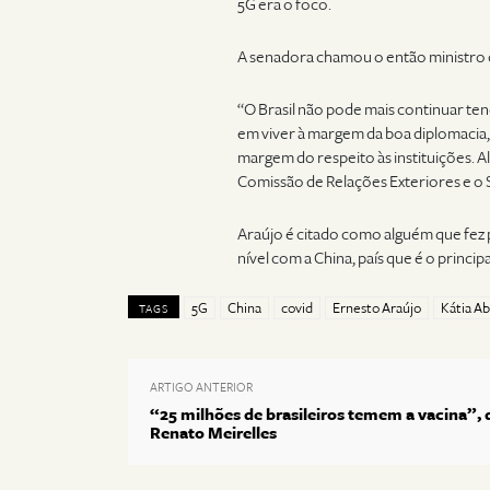
5G era o foco.
A senadora chamou o então ministro d
“O Brasil não pode mais continuar ten
em viver à margem da boa diplomacia,
margem do respeito às instituições. 
Comissão de Relações Exteriores e o 
Araújo é citado como alguém que fez p
nível com a China, país que é o princi
5G
China
covid
Ernesto Araújo
Kátia A
TAGS
ARTIGO ANTERIOR
“25 milhões de brasileiros temem a vacina”, 
Renato Meirelles