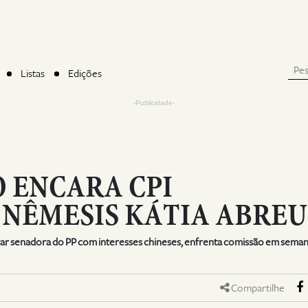
Listas
Edições
-Publicidade-
 ENCARA CPI
NÊMESIS KÁTIA ABREU
icar senadora do PP com interesses chineses, enfrenta comissão em seman
Compartilhe