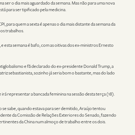
tuma ser o dia mais aguardado da semana. Mas não para uma nova
está para ser tipificado pela medicina.
CPI, para quem a sexta é apenas o dia mais distante da semana da
os trabalhos.
, e esta semana é bafo, com as oitivas dos ex-ministros Ernesto
ntiglobalismo e fã declarado do ex-presidente Donald Trump, a
iz sebastianista, sozinho já seria bom o bastante, mas do lado
 irá representar a bancada feminina na sessão desta terça (18).
o se sabe, quando estava para ser demitido, Araújo tentou
dente da Comissão de Relações Exteriores do Senado, fazendo
ertinentes da China num almoço de trabalho entre os dois.