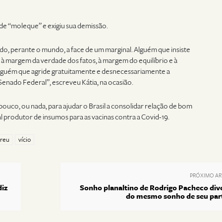
e “moleque” e exigiu sua demissão.
do, perante o mundo, a face de um marginal. Alguém que insiste
 à margem da verdade dos fatos, à margem do equilíbrio e à
Alguém que agride gratuitamente e desnecessariamente a
Senado Federal”, escreveu Kátia, na ocasião.
ouco, ou nada, para ajudar o Brasil a consolidar relação de bom
pal produtor de insumos para as vacinas contra a Covid-19.
breu
vício
PRÓXIMO AR
diz
Sonho planaltino de Rodrigo Pacheco div
do mesmo sonho de seu par