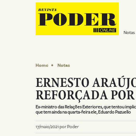
Pular para o conteúdo
Notas
Home
Notas
ERNESTO ARAÚJO
REFORÇADA POR 
Ex-ministro das Relações Exteriores, que tentou impl
que tem ainda na quarta-feira ele, Eduardo Pazuello
17/maio/2021 por Poder