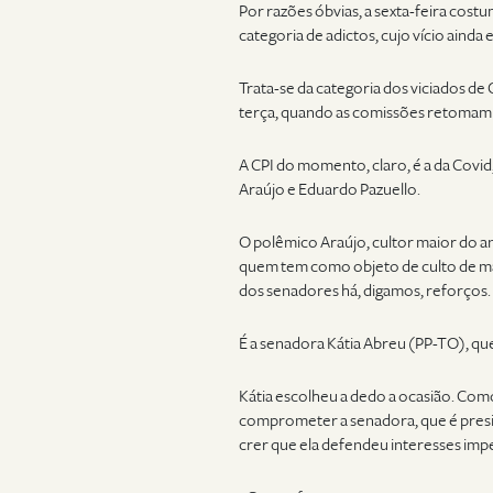
Por razões óbvias, a sexta-feira cos
categoria de adictos, cujo vício ainda 
Trata-se da categoria dos viciados de 
terça, quando as comissões retomam 
A CPI do momento, claro, é a da Covid
Araújo e Eduardo Pazuello.
O polêmico Araújo, cultor maior do a
quem tem como objeto de culto de matr
dos senadores há, digamos, reforços.
É a senadora Kátia Abreu (PP-TO), que
Kátia escolheu a dedo a ocasião. Com
comprometer a senadora, que é presi
crer que ela defendeu interesses imp