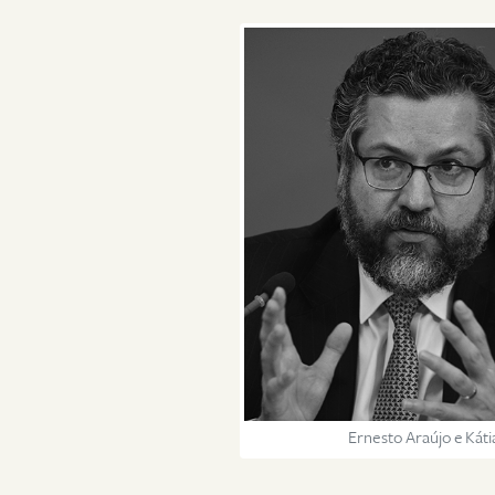
Ernesto Araújo e Káti