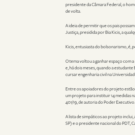
presidente da Câmara Federal, o homes
de volta.
A ideia de permitir que os pais possa
Justiça, presidida por Bia Kicis, a qu
Kicis, entusiasta do bolsonarismo, é,
O tema voltou a ganhar espaço com a 
e, há dois meses, quando a estudante El
cursar engenharia civil na Universid
Entre os apoiadores do projeto estão a
um projeto para instituir 14 medidas
401/19, de autoria do Poder Executivo
A lista de simpáticos ao projeto incl
SP) e o presidente nacional do PDT, Ca