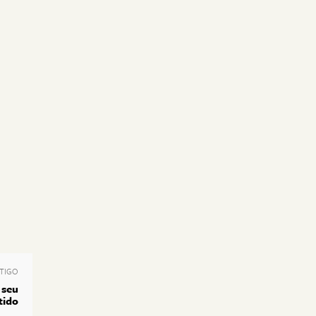
TIGO
 seu
tido