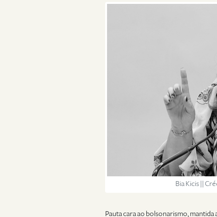
Bia Kicis || C
Pauta cara ao bolsonarismo, mantida 