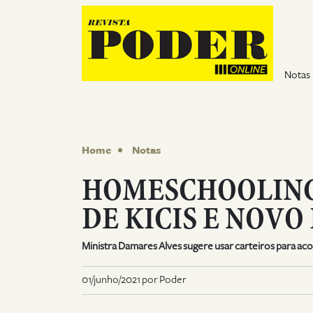
Pular para o conteúdo
Notas
Home
Notas
HOMESCHOOLING
DE KICIS E NOVO
Ministra Damares Alves sugere usar carteiros para a
01/junho/2021 por Poder