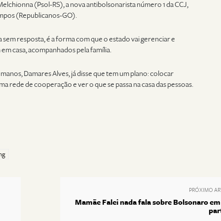
elchionna (Psol-RS), a nova antibolsonarista número 1 da CCJ,
ampos (Republicanos-GO).
 sem resposta, é a forma com que o estado vai gerenciar e
m em casa, acompanhados pela família.
umanos, Damares Alves, já disse que tem um plano: colocar
ma rede de cooperação e ver o que se passa na casa das pessoas.
ng
PRÓXIMO AR
Mamãe Falei nada fala sobre Bolsonaro em
par