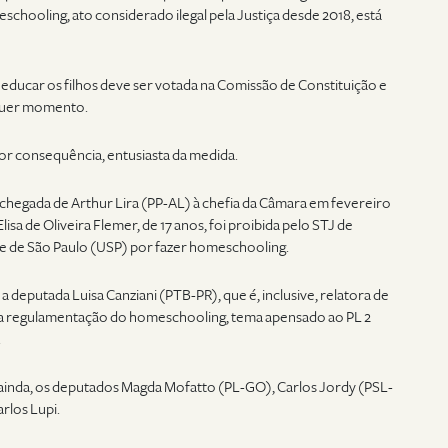
chooling, ato considerado ilegal pela Justiça desde 2018, está
m educar os filhos deve ser votada na Comissão de Constituição e
alquer momento.
 por consequência, entusiasta da medida.
chegada de Arthur Lira (PP-AL) à chefia da Câmara em fevereiro
isa de Oliveira Flemer, de 17 anos, foi proibida pelo STJ de
ade de São Paulo (USP) por fazer homeschooling.
 deputada Luisa Canziani (PTB-PR), que é, inclusive, relatora de
 na regulamentação do homeschooling, tema apensado ao PL 2
.
ui, ainda, os deputados Magda Mofatto (PL-GO), Carlos Jordy (PSL-
rlos Lupi.