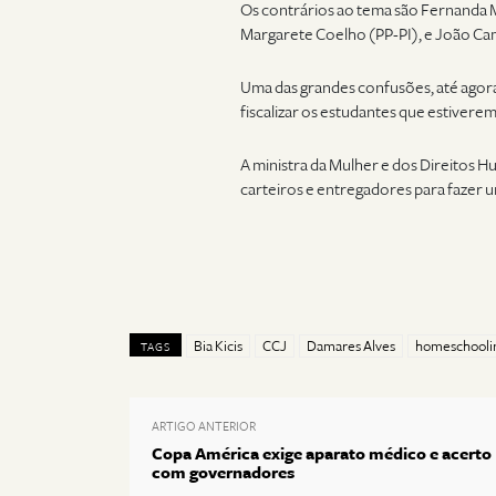
Os contrários ao tema são Fernanda M
Margarete Coelho (PP-PI), e João C
Uma das grandes confusões, até agora
fiscalizar os estudantes que estivere
A ministra da Mulher e dos Direitos H
carteiros e entregadores para fazer u
Bia Kicis
CCJ
Damares Alves
homeschooli
TAGS
ARTIGO ANTERIOR
Copa América exige aparato médico e acerto
com governadores