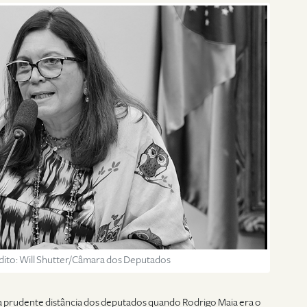
rédito: Will Shutter/Câmara dos Deputados
a prudente distância dos deputados quando Rodrigo Maia era o