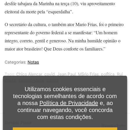
desfile tabajara da Marinha na terça (10), viu aproveitamento
eleitoral da morte pela “esquerdalha”.
O secretário da cultura, o também ator Mario Frias, foi o primeiro
representante do governo federal a se manifestar: “Um homem
íntegro, correto, gentil e generoso. Na minha humilde opinião o
maior ator brasileiro! Que Deus conforte os familiares.”
Categorias:
Notas
Tags:
Chico Alencar
,
covid
,
Jean Paul
,
Mário Frias
,
política
,
Rui
Costa
,
Tarcísio Meira
,
tributo
Utilizamos cookies essenciais e
tecnologias semelhantes de acordo com
a nossa
Política de Privacidade
e, ao
continuar navegando, você concorda
com estas condições.
Revista Poder
Ir para o topo