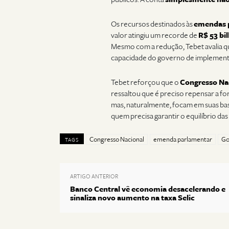
Os recursos destinados às
emendas 
valor atingiu um recorde de
R$ 53 bi
Mesmo com a redução, Tebet avalia qu
capacidade do governo de implemen
Tebet reforçou que o
Congresso Na
ressaltou que é preciso repensar a f
mas, naturalmente, focam em suas base
quem precisa garantir o equilíbrio das
Congresso Nacional
emenda parlamentar
Go
TAGS
ARTIGO ANTERIOR
Banco Central vê economia desacelerando e
sinaliza novo aumento na taxa Selic