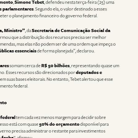
amento
,
Simone Tebet
, defendeu nesta terça-feira (25) uma
 parlamentares
. Segundo ela, o valor destinado a esses
er o planejamento financeiro do governo federal.
, Ministro”
, da
Secretaria de Comunicação Social da
firmou que a distribuição dos recursos precisa ser melhor
s emendas, mas elas não podem ser de uma ordem que impeça o
úblicas essenciais
de forma planejada”, declarou.
ares
somam cerca de
R$ 50 bilhões
, representando quase um
o. Esses recursos são direcionados por
deputados e
em suas bases eleitorais. No entanto, Tebet alertou que esse
mento federal.
nto
 federal
tem cada vez menos margem para decidir sobre
resso está com quase
50% do orçamento
disponível para
erno precisa administrar o restante para investimentos
 fecha
“, afirmou.