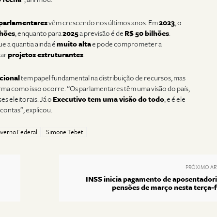
parlamentares
vêm crescendo nos últimos anos. Em
2023
, o
lhões
, enquanto para
2025
a previsão é de
R$ 50 bilhões
.
e a quantia ainda é
muito alta
e pode comprometer a
tar
projetos estruturantes
.
cional
tem papel fundamental na distribuição de recursos, mas
orma como isso ocorre. “Os parlamentares têm uma visão do país,
s eleitorais. Já o
Executivo tem uma visão do todo
, e é ele
 contas”, explicou.
verno Federal
Simone Tebet
PRÓXIMO AR
INSS inicia pagamento de aposentadori
pensões de março nesta terça-f