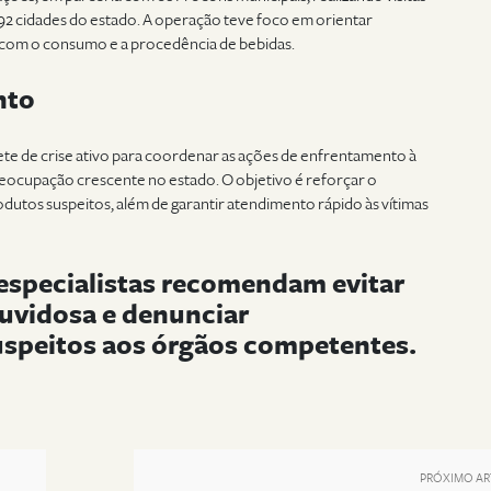
 92 cidades do estado. A operação teve foco em orientar
 com o consumo e a procedência de bebidas.
nto
te de crise ativo para coordenar as ações de enfrentamento à
eocupação crescente no estado. O objetivo é reforçar o
dutos suspeitos, além de garantir atendimento rápido às vítimas
 especialistas recomendam evitar
uvidosa e denunciar
uspeitos aos órgãos competentes.
PRÓXIMO AR