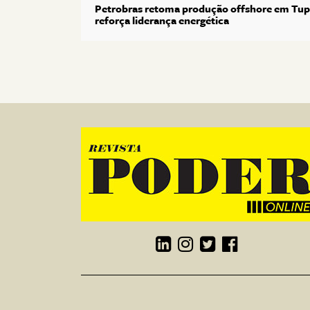
Petrobras retoma produção offshore em Tup
reforça liderança energética