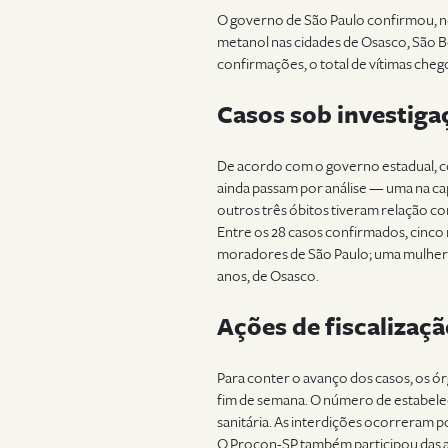
O governo de São Paulo confirmou, ne
metanol nas cidades de Osasco, São B
confirmações, o total de vítimas cheg
Casos sob investiga
De acordo com o governo estadual, c
ainda passam por análise — uma na ca
outros três óbitos tiveram relação c
Entre os 28 casos confirmados, cinco 
moradores de São Paulo; uma mulher
anos, de Osasco.
Ações de fiscalizaçã
Para conter o avanço dos casos, os ó
fim de semana. O número de estabeleci
sanitária. As interdições ocorreram po
O Procon-SP também participou das aç