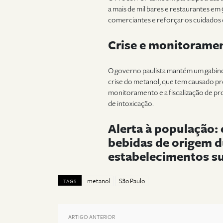
a mais de mil bares e restaurantes em
comerciantes e reforçar os cuidados
Crise e monitorame
O governo paulista mantém um gabine
crise do metanol, que tem causado pr
monitoramento e a fiscalização de pro
de intoxicação.
Alerta à população:
bebidas de origem d
estabelecimentos s
metanol
São Paulo
TAGS
ARTIGO ANTERIOR