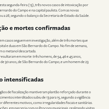
sta segunda-feira (13), três novos casos de intoxicação por
ernardo do Campo e na capital paulista. Com as novas
ou a 28, segundo o balanço da Secretaria de Estado da Saúde.
ção e mortes confirmadas
em casos seguem em investigação, além de três mortes que
pital e duas em São Bernardo do Campo. No fim de semana,
om o metanol descartada.
resultaram em morte: três homens, de 54, 46 e 45 anos,
 de 30 anos, de São Bernardo do Campo; e um homem de 23
o intensificadas
rgãos de fiscalização mantiveram plantão reforçado durante o
mentos interditados subiu de 13 para 15, segundo a vigilância
r diferentes motivos, como irregularidades fiscais e sanitárias.
ões, em parceria com os Procons municipais, realizando visitas