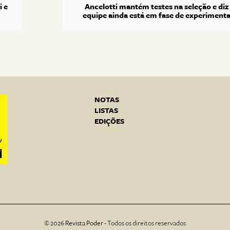
i e
Ancelotti mantém testes na seleção e diz
equipe ainda está em fase de experiment
NOTAS
LISTAS
EDIÇÕES
© 2026
Revista Poder
- Todos os direitos reservados