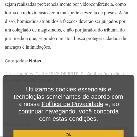
sejam realizadas preferencialmente por videoconferência, como
forma de reduzir custos com transporte e escolta de presos. Além
disso, homicídios atribuídos a facções deverão ser julgados por
um colegiado de magistrados, e não por jurados do tribunal do
júri, medida que, segundo o relator, busca proteger cidadãos de
ameaças e intimidações.
Categorias:
Notas
Tags:
facções
,
GUILHERME DERRITE
,
PL Antifacção
,
polícia
federal
,
segurança pública
Utilizamos cookies essenciais e
tecnologias semelhantes de acordo com
a nossa
Política de Privacidade
e, ao
continuar navegando, você concorda
com estas condições.
Revista Poder
Ir para o topo
OK