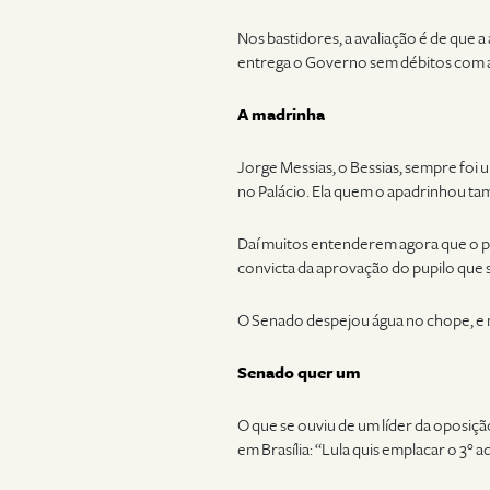
Nos bastidores, a avaliação é de que a
entrega o Governo sem débitos com 
A madrinha
Jorge Messias, o Bessias, sempre foi 
no Palácio. Ela quem o apadrinhou ta
Daí muitos entenderem agora que o pr
convicta da aprovação do pupilo que sa
O Senado despejou água no chope, e 
Senado quer um
O que se ouviu de um líder da oposiç
em Brasília: “Lula quis emplacar o 3° 