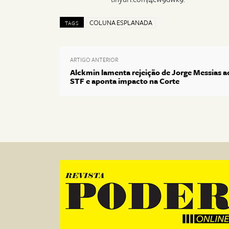
COLUNA ESPLANADA
TAGS
ARTIGO ANTERIOR
Alckmin lamenta rejeição de Jorge Messias a
STF e aponta impacto na Corte