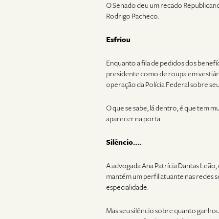
O Senado deu um recado Republicano.
Rodrigo Pacheco.
Esfriou
Enquanto a fila de pedidos dos benefí
presidente como de roupa em vestiári
operação da Polícia Federal sobre se
O que se sabe, lá dentro, é que tem m
aparecer na porta.
Silêncio….
A advogada Ana Patrícia Dantas Leão, 
mantém um perfil atuante nas redes so
especialidade.
Mas seu silêncio sobre quanto ganho