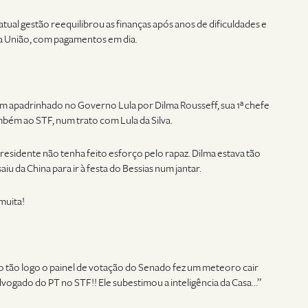
 atual gestão reequilibrou as finanças após anos de dificuldades e
a União, com pagamentos em dia.
um apadrinhado no Governo Lula por Dilma Rousseff, sua 1ª chefe
mbém ao STF, num trato com Lula da Silva.
esidente não tenha feito esforço pelo rapaz. Dilma estava tão
iu da China para ir à festa do Bessias num jantar.
muita!
ão tão logo o painel de votação do Senado fez um meteoro cair
advogado do PT no STF!! Ele subestimou a inteligência da Casa…”