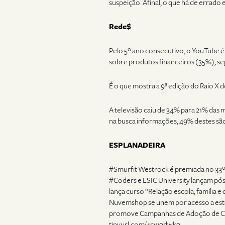
suspeição. Afinal, o que há de errad
Rede$
Pelo 5º ano consecutivo, o YouTube é 
sobre produtos financeiros (35%), se
É o que mostra a 9ª edição do Raio X 
A televisão caiu de 34% para 21% das 
na busca informações, 49% destes sã
ESPLANADEIRA
#Smurfit Westrock é premiada no 33º
#Coders e ESIC University lançam pós
lança curso “Relação escola, família e
Nuvemshop se unem por acesso a esto
promove Campanhas de Adoção de Cães
tinyurl.com/4cw9dwk9.