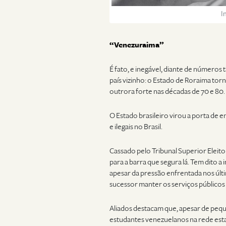
I
“Venezuraima”
É fato, e inegável, diante de números t
país vizinho: o Estado de Roraima tor
outrora forte nas décadas de 70 e 80.
O Estado brasileiro virou a porta de 
e ilegais no Brasil.
Cassado pelo Tribunal Superior Eleit
para a barra que segura lá. Tem dito a
apesar da pressão enfrentada nos últ
sucessor manter os serviços públicos
Aliados destacam que, apesar de pequ
estudantes venezuelanos na rede estad