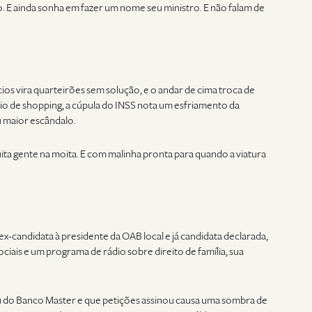
 E ainda sonha em fazer um nome seu ministro. E não falam de
cios vira quarteirões sem solução, e o andar de cima troca de
o de shopping, a cúpula do INSS nota um esfriamento da
u maior escândalo.
uita gente na moita. E com malinha pronta para quando a viatura
ex-candidata à presidente da OAB local e já candidata declarada,
ciais e um programa de rádio sobre direito de família, sua
u do Banco Master e que petições assinou causa uma sombra de