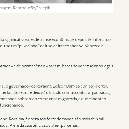
magem: Reprodução/Freepik
ão significativos desde a crise econômica e depois territorial do
nou-se um “puxadinho” de luxo da irreconhecível Venezuela,
entrada – e de permanência – para milhares de venezuelanos legais
oral, o governador de Roraima, Edilson Damião (União) alertou
 interlocutores que deixará o Estado com as contas organizadas,
imos anos, sobretudo com a crise migratória, e que caberá ao
 funcionando.
eno, Roraima já opera sob forte demanda: são mais de 9 mil
ual. Além da assistência social em parcerias.