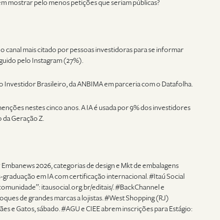
o em mostrar pelo menos petições que seriam públicas?
o canal mais citado por pessoas investidoras para se informar
guido pelo Instagram (27%).
do Investidor Brasileiro, da ANBIMA em parceria com o Datafolha.
menções nestes cinco anos. A IA é usada por 9% dos investidores
o da Geração Z.
 Embanews 2026, categorias de design e Mkt de embalagens
-graduação em IA com certificação internacional. #Itaú Social
 comunidade”: itausocial.org.br/editais/. #BackChannel e
ques de grandes marcas a lojistas. #West Shopping (RJ)
 e Gatos, sábado. #AGU e CIEE abrem inscrições para Estágio: