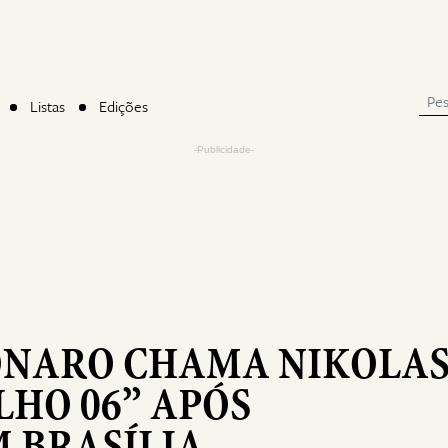
Listas
Edições
-Publicidade-
ONARO CHAMA NIKOLA
LHO 06” APÓS
 BRASÍLIA