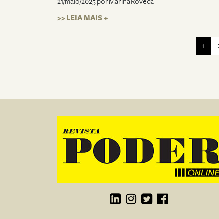
21/maio/2025 por Marina Roveda
>> LEIA MAIS +
1