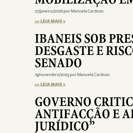
27/janeiro/2026 por Manoela Cardozo
>> LEIA MAIS +
IBANEIS SOB PRE
DESGASTE E RIS
SENADO
19/novembro/2025 por Manoela Cardozo
>> LEIA MAIS +
GOVERNO CRITIC
ANTIFACÇÃO E A
JURÍDICO”