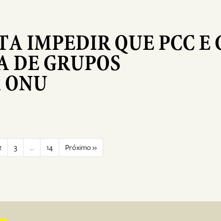
A IMPEDIR QUE PCC E 
A DE GRUPOS
A ONU
2
3
…
14
Próximo »