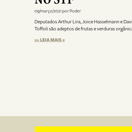
09/março/2021 por Poder
Deputados Arthur Lira, Joice Hasselmann e Dav
Toffoli são adeptos de frutas e verduras orgânic
>> LEIA MAIS +