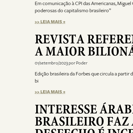
Em comunicação à CPI das Americanas, Miguel Gu
poderosas do capitalismo brasileiro”
>> LEIA MAIS +
REVISTA REFERE
A MAIOR BILIONÁ
01/setembro/2023 por Poder
Edição brasileira da Forbes que circula a partir
bi
>> LEIA MAIS +
INTERESSE ÁRAB
BRASILEIRO FAZ