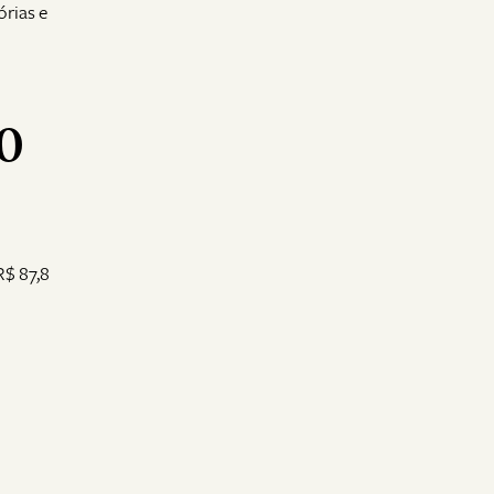
órias e
O
R$ 87,8