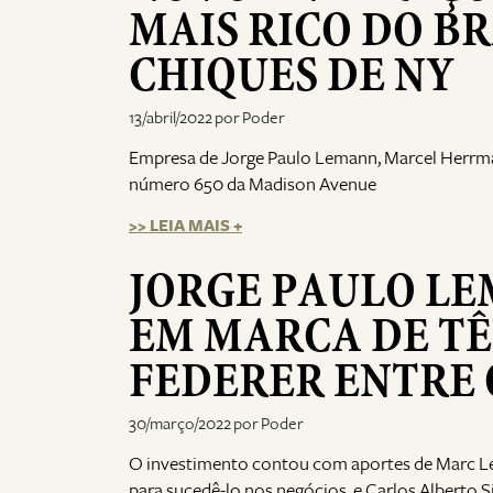
MAIS RICO DO BR
CHIQUES DE NY
13/abril/2022 por Poder
Empresa de Jorge Paulo Lemann, Marcel Herrman
número 650 da Madison Avenue
>> LEIA MAIS +
JORGE PAULO LEM
EM MARCA DE TÊ
FEDERER ENTRE 
30/março/2022 por Poder
O investimento contou com aportes de Marc Le
para sucedê-lo nos negócios, e Carlos Alberto S