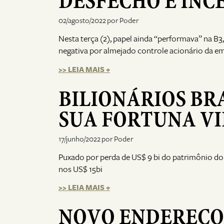
DESFECHO É INC
02/agosto/2022 por Poder
Nesta terça (2), papel ainda “performava” na B
negativa por almejado controle acionário da e
>> LEIA MAIS +
BILIONÁRIOS BR
SUA FORTUNA VI
17/junho/2022 por Poder
Puxado por perda de US$ 9 bi do patrimônio do
nos US$ 15bi
>> LEIA MAIS +
NOVO ENDEREÇO