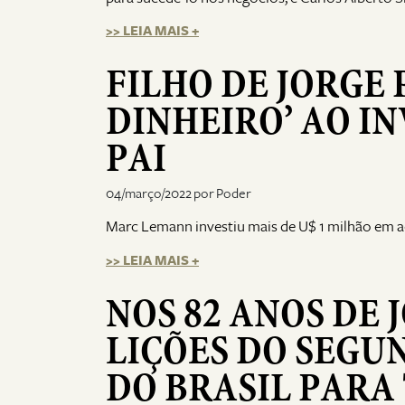
>> LEIA MAIS +
FILHO DE JORGE
DINHEIRO’ AO I
PAI
04/março/2022 por Poder
Marc Lemann investiu mais de U$ 1 milhão em 
>> LEIA MAIS +
NOS 82 ANOS DE 
LIÇÕES DO SEGU
DO BRASIL PARA