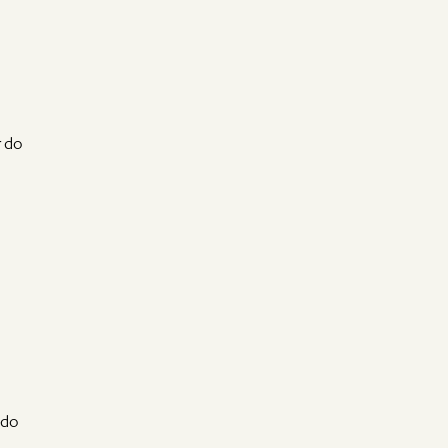
r do
ado