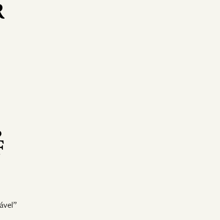
R
,
F
ável”