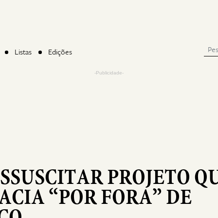
Listas
Edições
-Publicidade-
SSUSCITAR PROJETO Q
CIA “POR FORA” DE
CO