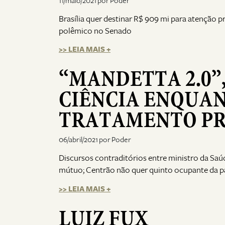
11/maio/2021 por Poder
Brasília quer destinar R$ 909 mi para atenção 
polêmico no Senado
>> LEIA MAIS +
“MANDETTA 2.0”
CIÊNCIA ENQUAN
TRATAMENTO P
06/abril/2021 por Poder
Discursos contraditórios entre ministro da Saú
mútuo; Centrão não quer quinto ocupante da p
>> LEIA MAIS +
LUIZ FUX