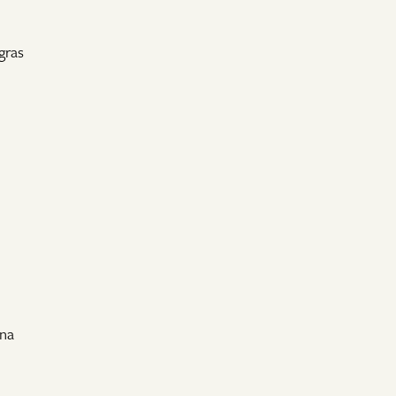
gras
 na