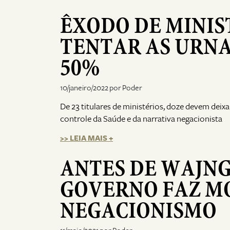
ÊXODO DE MINI
TENTAR AS URNA
50%
10/janeiro/2022 por Poder
De 23 titulares de ministérios, doze devem deix
controle da Saúde e da narrativa negacionista
>> LEIA MAIS +
ANTES DE WAJNG
GOVERNO FAZ M
NEGACIONISMO