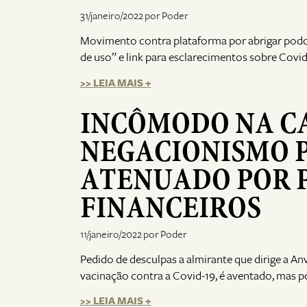
31/janeiro/2022 por Poder
Movimento contra plataforma por abrigar podcast
de uso” e link para esclarecimentos sobre Covid
>> LEIA MAIS +
INCÔMODO NA C
NEGACIONISMO P
ATENUADO POR P
FINANCEIROS
11/janeiro/2022 por Poder
Pedido de desculpas a almirante que dirige a A
vacinação contra a Covid-19, é aventado, mas 
>> LEIA MAIS +