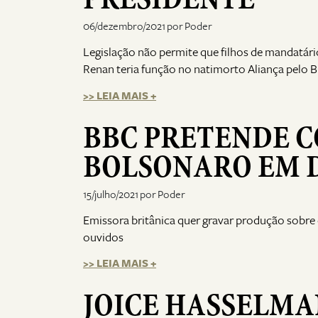
06/dezembro/2021 por Poder
Legislação não permite que filhos de mandatário
Renan teria função no natimorto Aliança pelo Br
>> LEIA MAIS +
BBC PRETENDE C
BOLSONARO EM
15/julho/2021 por Poder
Emissora britânica quer gravar produção sobre o
ouvidos
>> LEIA MAIS +
JOICE HASSELMA