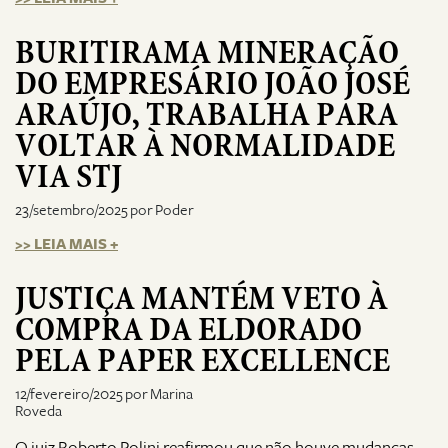
BURITIRAMA MINERAÇÃO
DO EMPRESÁRIO JOÃO JOSÉ
ARAÚJO, TRABALHA PARA
VOLTAR À NORMALIDADE
VIA STJ
23/setembro/2025 por Poder
>> LEIA MAIS +
JUSTIÇA MANTÉM VETO À
COMPRA DA ELDORADO
PELA PAPER EXCELLENCE
12/fevereiro/2025 por Marina
Roveda
O juiz Roberto Polini reafirmou que não houve mudanças