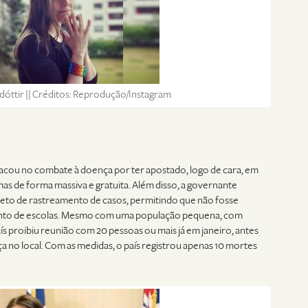
dóttir || Créditos: Reprodução/Instagram
stacou no combate à doença por ter apostado, logo de cara, em
as de forma massiva e gratuita. Além disso, a governante
eto de rastreamento de casos, permitindo que não fosse
nto de escolas. Mesmo com uma população pequena, com
ís proibiu reunião com 20 pessoas ou mais já em janeiro, antes
a no local. Com as medidas, o país registrou apenas 10 mortes