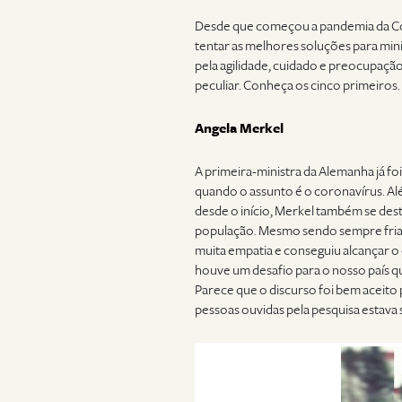
Desde que começou a pandemia da Cov
tentar as melhores soluções para min
pela agilidade, cuidado e preocupaçã
peculiar. Conheça os cinco primeiros.
Angela Merkel
A primeira-ministra da Alemanha já fo
quando o assunto é o coronavírus. Al
desde o início, Merkel também se des
população. Mesmo sendo sempre fria e
muita empatia e conseguiu alcançar o
houve um desafio para o nosso país q
Parece que o discurso foi bem aceito
pessoas ouvidas pela pesquisa estava