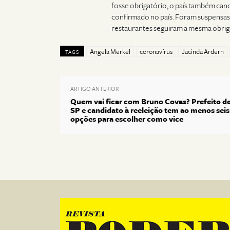
fosse obrigatório, o país também can
confirmado no país. Foram suspensas a
restaurantes seguiram a mesma obriga
Angela Merkel
coronavírus
Jacinda Ardern
TAGS
ARTIGO ANTERIOR
Quem vai ficar com Bruno Covas? Prefeito d
SP e candidato à reeleição tem ao menos seis
opções para escolher como vice