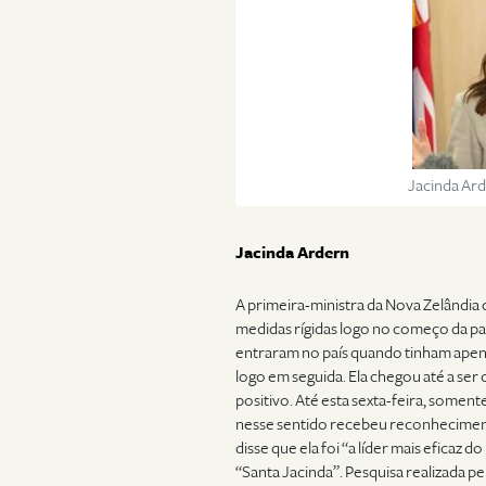
Jacinda Ard
Jacinda Ardern
A primeira-ministra da Nova Zelândi
medidas rígidas logo no começo da p
entraram no país quando tinham apena
logo em seguida. Ela chegou até a ser 
positivo. Até esta sexta-feira, somen
nesse sentido recebeu reconhecimento
disse que ela foi “a líder mais eficaz
“Santa Jacinda”. Pesquisa realizada 