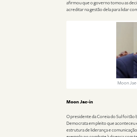
afirmou que o governo tomou as decis
acreditar na gestão dela para lidar com
Moon Jae-
Moon Jae-in
O presidente da Coreia do Sul foi tão
Democrata em pleito que aconteceu em
estrutura de liderança e comunicação 
exemplo no combate à doença com tes