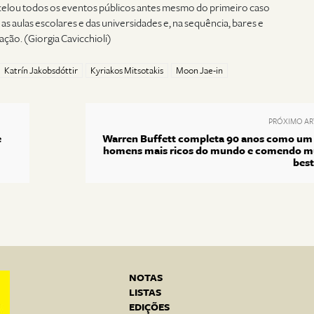
celou todos os eventos públicos antes mesmo do primeiro caso
s aulas escolares e das universidades e, na sequência, bares e
ção. (Giorgia Cavicchioli)
Katrín Jakobsdóttir
Kyriakos Mitsotakis
Moon Jae-in
PRÓXIMO AR
e
Warren Buffett completa 90 anos como um
homens mais ricos do mundo e comendo m
best
NOTAS
LISTAS
EDIÇÕES