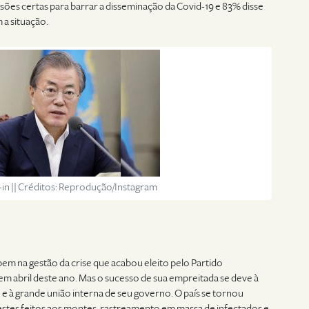
ões certas para barrar a disseminação da Covid-19 e 83% disse
 a situação.
in || Créditos: Reprodução/Instagram
 bem na gestão da crise que acabou eleito pelo Partido
 abril deste ano. Mas o sucesso de sua empreitada se deve à
e à grande união interna de seu governo. O país se tornou
tes feitos aos montes, rastreamento em massa de infectados e