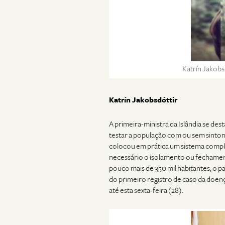
Katrín Jakobs
Katrín Jakobsdóttir
A primeira-ministra da Islândia se de
testar a população com ou sem sintom
colocou em prática um sistema compl
necessário o isolamento ou fechame
pouco mais de 350 mil habitantes, o pa
do primeiro registro de caso da doenç
até esta sexta-feira (28).