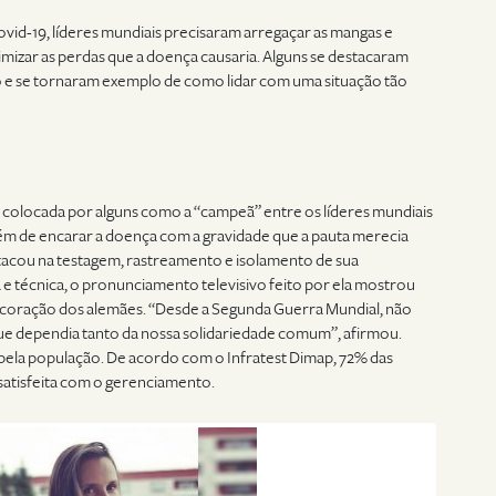
id-19, líderes mundiais precisaram arregaçar as mangas e
imizar as perdas que a doença causaria. Alguns se destacaram
o e se tornaram exemplo de como lidar com uma situação tão
i colocada por alguns como a “campeã” entre os líderes mundiais
ém de encarar a doença com a gravidade que a pauta merecia
tacou na testagem, rastreamento e isolamento de sua
 técnica, o pronunciamento televisivo feito por ela mostrou
 coração dos alemães. “Desde a Segunda Guerra Mundial, não
ue dependia tanto da nossa solidariedade comum”, afirmou.
 pela população. De acordo com o Infratest Dimap, 72% das
 satisfeita com o gerenciamento.