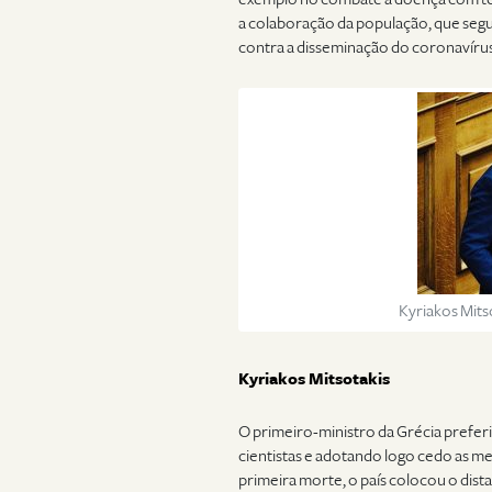
a colaboração da população, que segu
contra a disseminação do coronavírus
Kyriakos Mits
Kyriakos Mitsotakis
O primeiro-ministro da Grécia preferi
cientistas e adotando logo cedo as me
primeira morte, o país colocou o dis