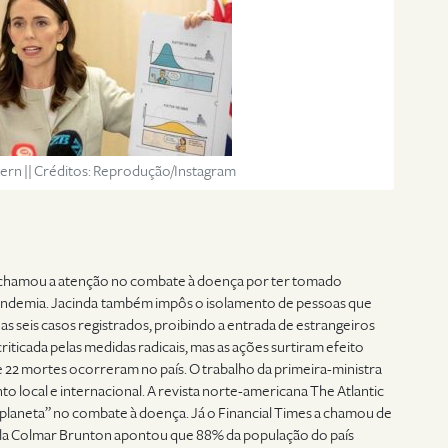
ern || Créditos: Reprodução/Instagram
a chamou a atenção no combate à doença por ter tomado
andemia. Jacinda
também impôs o isolamento de pessoas que
s seis casos registrados, proibindo a entrada de estrangeiros
criticada pelas medidas radicais, mas as ações surtiram efeito
te 22 mortes ocorreram no país. O trabalho da primeira-ministra
 local e internacional. A revista norte-americana The Atlantic
 do planeta” no combate à doença. Já o Financial Times a chamou de
pela Colmar Brunton apontou que 88% da população do país