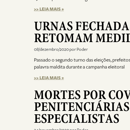
>> LEIA MAIS +
URNAS FECHADAS
RETOMAM MEDID
08/dezembro/2020 por Poder
Passado o segundo turno das eleições, prefeito
palavra maldita durante a campanha eleitoral
>> LEIA MAIS +
MORTES POR COV
PENITENCIÁRIA
ESPECIALISTAS
24/novembro/2020 por Poder