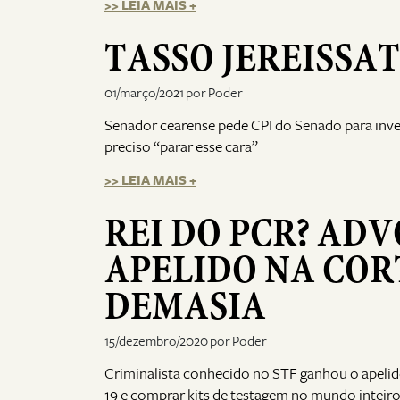
>> LEIA MAIS +
TASSO JEREISSAT
01/março/2021 por Poder
Senador cearense pede CPI do Senado para inves
preciso “parar esse cara”
>> LEIA MAIS +
REI DO PCR? A
APELIDO NA COR
DEMASIA
15/dezembro/2020 por Poder
Criminalista conhecido no STF ganhou o apelido 
19 e comprar kits de testagem no mundo inteir