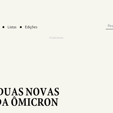
Listas
Edições
-Publicidade-
DUAS NOVAS
DA ÔMICRON