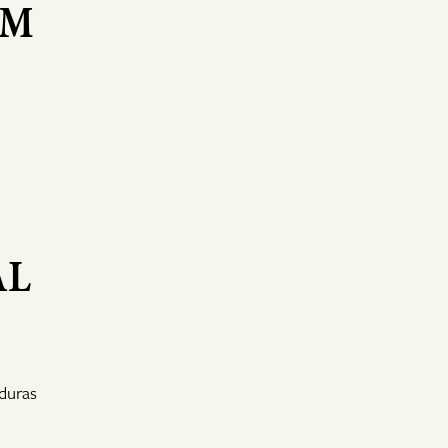
EM
AL
 duras