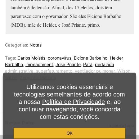
também é de tensão. Afinal, dos 17 eleitos, dois têm
parentesco com o governador. São eles Elcione Barbalho
(MDB), mãe de Helder, e José Priante, primo.
Categorias:
Notas
Tags:
Carlos Moisés
,
coronavírus
,
Elcione Barbalho
,
Helder
Barbalho
,
impeachment
,
José Priante
,
Pará
,
pedalada
administrativa
,
superfaturamento
,
ventilador pulmonar
,
Wilson
Witzel
,
Zequinha Marinho
Utilizamos cookies essenciais e
tecnologias semelhantes de acordo com
a nossa
Política de Privacidade
e, ao
continuar navegando, você concorda
com estas condições.
Revista Poder
Ir para o topo
OK