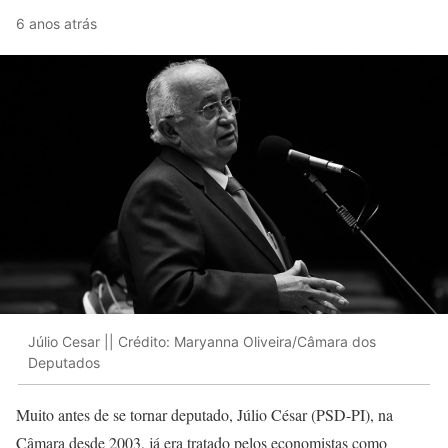
6 anos atrás
Júlio Cesar || Crédito: Maryanna Oliveira/Câmara dos
Deputados
Muito antes de se tornar deputado, Júlio César (PSD-PI), na
Câmara desde 2003, já era tratado pelos economistas como