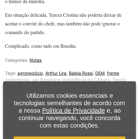
o humor da ministra.
Em situação delicada, Tereza Cristina não poderia deixar de
aceitar o convite do chefe, mas também não pode ignorar o
comando do partido.
Complicado, como tudo em Brasília.
Categorias:
Notas
Tags:
agronegócio
,
Arthur Lira
,
Baleia Rossi
,
DEM
,
frente
parlamentar
,
Jair Bolsonaro
,
presidência da Câmara
,
Tereza
Cristina
Utilizamos cookies essenciais e
tecnologias semelhantes de acordo com
a nossa
Política de Privacidade
e, ao
continuar navegando, você concorda
com estas condições.
Revista Poder
Ir para o topo