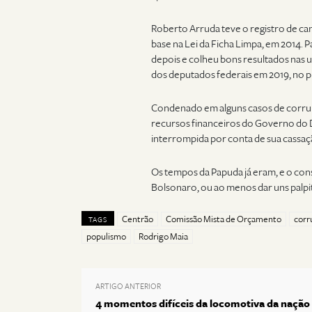
Roberto Arruda teve o registro de can
base na Lei da Ficha Limpa, em 2014. 
depois e colheu bons resultados nas ur
dos deputados federais em 2019, no 
Condenado em alguns casos de corrup
recursos financeiros do Governo do D
interrompida por conta de sua cassaç
Os tempos da Papuda já eram, e o cons
Bolsonaro, ou ao menos dar uns palp
Centrão
Comissão Mista de Orçamento
corr
TAGS
populismo
Rodrigo Maia
ARTIGO ANTERIOR
4 momentos difíceis da locomotiva da nação