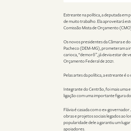
Estreante na política, a deputada em
de muito trabalho. Ela aproveitará este
Comissão Mista de Orçamento (CMO), p
Os novos presidentes da Câmara e do
Pacheco (DEM-MG), prometeram a inst
carioca, “demorô”, já devia estar de v
Orçamento Federal de 2021.
Pelas artes da política, a estreante é
Integrante do Centrão, foi mais uma el
ligação com uma importante figura do 
Flávia é casada com o ex-governador
obras e projetos sociais legados ao l
popularidade dele a garantiu um lugar
apoiadores.