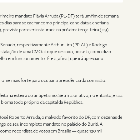
 primeiro mandato Flávia Arruda (PL-DF) terá um fim de semana
s dias para se cacifar como principal candidata a chefiar a
revista para ser instaurada na próxima terça-feira (09).
 Senado, respectivamente Arthur Lira (PP-AL) e Rodrigo
alação de uma CMO a toque de caixa, pois ela, como diz o
elho em funcionamento. É ela, afinal, que irá apreciar o
 o nome mais forte para ocupar a presidência da comissão.
eita na esteira do antipetismo. Seu maior ativo, no entanto, era a
bioma todo próprio da capital da República.
 José Roberto Arruda, o malvado favorito do DF, com dezenas de
ongo de seu incompleto mandato no palácio do Buriti. A
 como recordista de votos em Brasília — quase 120 mil