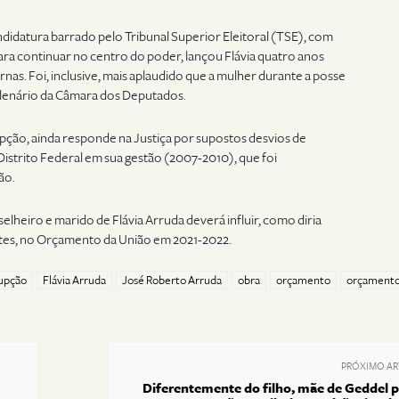
didatura barrado pelo Tribunal Superior Eleitoral (TSE), com
Para continuar no centro do poder, lançou Flávia quatro anos
nas. Foi, inclusive, mais aplaudido que a mulher durante a posse
plenário da Câmara dos Deputados.
ção, ainda responde na Justiça por supostos desvios de
istrito Federal em sua gestão (2007-2010), que foi
ão.
elheiro e marido de Flávia Arruda deverá influir, como diria
ites, no Orçamento da União em 2021-2022.
upção
Flávia Arruda
José Roberto Arruda
obra
orçamento
orçamento
PRÓXIMO AR
Diferentemente do filho, mãe de Geddel 