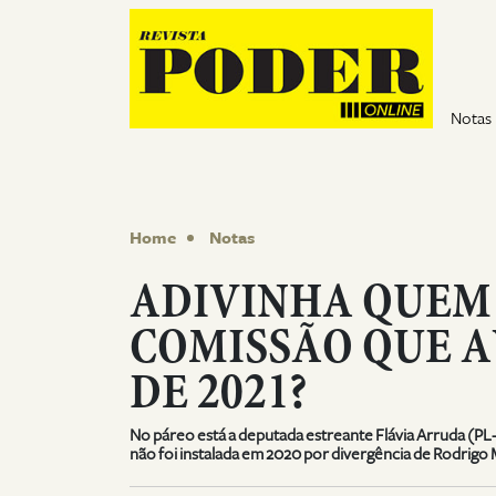
Pular para o conteúdo
Notas
Home
Notas
ADIVINHA QUEM 
COMISSÃO QUE 
DE 2021?
No páreo está a deputada estreante Flávia Arruda (P
não foi instalada em 2020 por divergência de Rodrigo