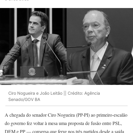
Ciro Nogueira e João Leitão || Crédito: Agência
Senado/GOV BA
A chegada do senador Ciro Nogueira (PP-PI) ao primeiro-escalão
do governo fez voltar à mesa uma proposta de fusão entre PSL,
DEM e PP — conversa que ferve nos três partidos desde a saída