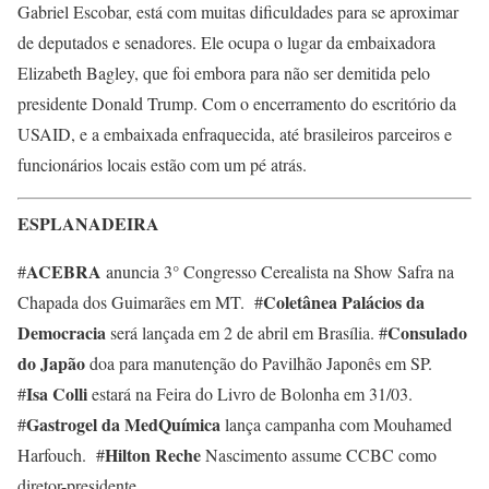
Gabriel Escobar, está com muitas dificuldades para se aproximar
de deputados e senadores. Ele ocupa o lugar da embaixadora
Elizabeth Bagley, que foi embora para não ser demitida pelo
presidente Donald Trump. Com o encerramento do escritório da
USAID, e a embaixada enfraquecida, até brasileiros parceiros e
funcionários locais estão com um pé atrás.
ESPLANADEIRA
ACEBRA
#
anuncia 3° Congresso Cerealista na Show Safra na
Coletânea Palácios da
Chapada dos Guimarães em MT. #
Democracia
Consulado
será lançada em 2 de abril em Brasília. #
do Japão
doa para manutenção do Pavilhão Japonês em SP.
Isa Colli
#
estará na Feira do Livro de Bolonha em 31/03.
Gastrogel da MedQuímica
#
lança campanha com Mouhamed
Hilton Reche
Harfouch. #
Nascimento assume CCBC como
diretor-presidente.