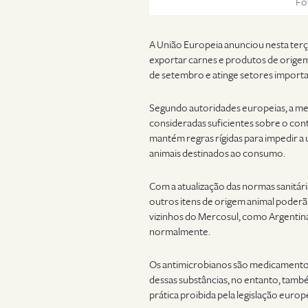
Fo
A
União Europeia
anunciou nesta terça-
exportar carnes e produtos de origem a
de setembro e atinge setores importa
Segundo autoridades europeias, a med
consideradas suficientes sobre o con
mantém regras rígidas para impedir a u
animais destinados ao consumo.
Com a atualização das normas sanitári
outros itens de origem animal poderã
vizinhos do Mercosul, como Argentin
normalmente.
Os antimicrobianos são medicamentos
dessas substâncias, no entanto, també
prática proibida pela legislação europ