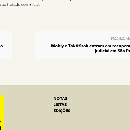
a ao tratado comercial.
PRÓXIMO AR
no
Mobly e Tok&Stok entram em recuper
judicial em São P
NOTAS
LISTAS
EDIÇÕES