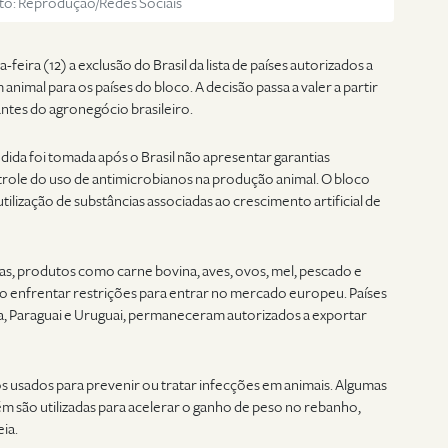
to: Reprodução/Redes Sociais
feira (12) a exclusão do Brasil da lista de países autorizados a
nimal para os países do bloco. A decisão passa a valer a partir
ntes do agronegócio brasileiro.
ida foi tomada após o Brasil não apresentar garantias
trole do uso de antimicrobianos na produção animal. O bloco
tilização de substâncias associadas ao crescimento artificial de
as, produtos como carne bovina, aves, ovos, mel, pescado e
o enfrentar restrições para entrar no mercado europeu. Países
a, Paraguai e Uruguai, permaneceram autorizados a exportar
 usados para prevenir ou tratar infecções em animais. Algumas
m são utilizadas para acelerar o ganho de peso no rebanho,
eia.