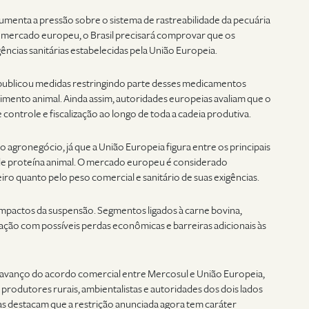
umenta a pressão sobre o sistema de rastreabilidade da pecuária
ao mercado europeu, o Brasil precisará comprovar que os
ncias sanitárias estabelecidas pela União Europeia.
publicou medidas restringindo parte desses medicamentos
mento animal. Ainda assim, autoridades europeias avaliam que o
controle e fiscalização ao longo de toda a cadeia produtiva.
agronegócio, já que a União Europeia figura entre os principais
 de proteína animal. O mercado europeu é considerado
iro quanto pelo peso comercial e sanitário de suas exigências.
 impactos da suspensão. Segmentos ligados à carne bovina,
ão com possíveis perdas econômicas e barreiras adicionais às
 avanço do acordo comercial entre Mercosul e União Europeia,
rodutores rurais, ambientalistas e autoridades dos dois lados
stas destacam que a restrição anunciada agora tem caráter