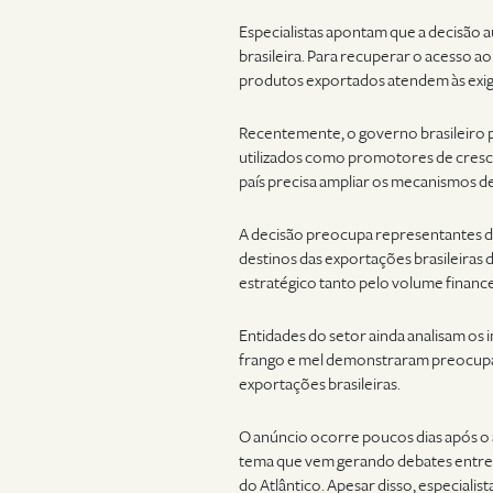
Especialistas apontam que a decisão a
brasileira. Para recuperar o acesso 
produtos exportados atendem às exigê
Recentemente, o governo brasileiro 
utilizados como promotores de cresci
país precisa ampliar os mecanismos de 
A decisão preocupa representantes do 
destinos das exportações brasileiras
estratégico tanto pelo volume finance
Entidades do setor ainda analisam os
frango e mel demonstraram preocupaç
exportações brasileiras.
O anúncio ocorre poucos dias após o
tema que vem gerando debates entre p
do Atlântico. Apesar disso, especiali