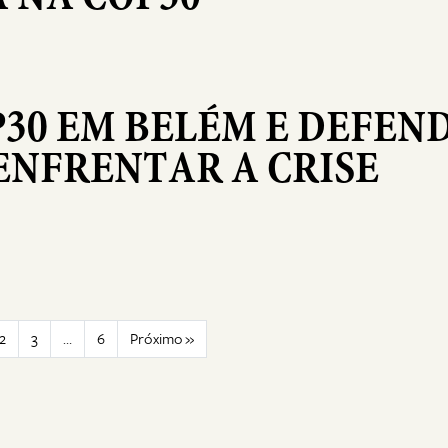
P30 EM BELÉM E DEFEN
ENFRENTAR A CRISE
2
3
…
6
Próximo »