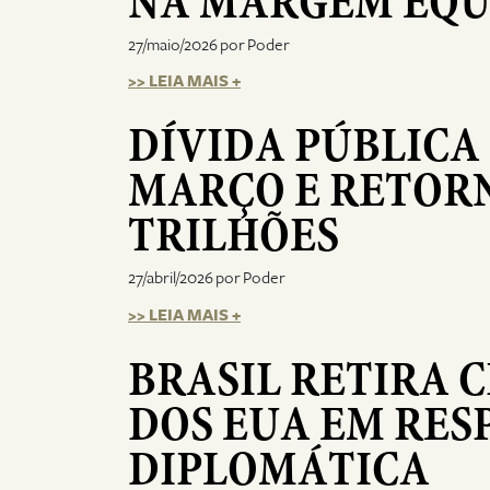
NA MARGEM EQU
27/maio/2026 por Poder
>> LEIA MAIS +
DÍVIDA PÚBLICA
MARÇO E RETORN
TRILHÕES
27/abril/2026 por Poder
>> LEIA MAIS +
BRASIL RETIRA 
DOS EUA EM RES
DIPLOMÁTICA