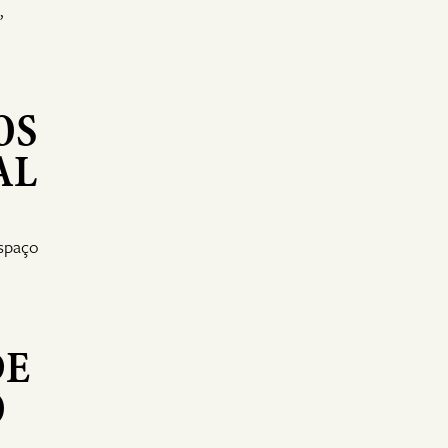
,
OS
AL
espaço
DE
O