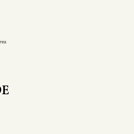
rea
DE
C