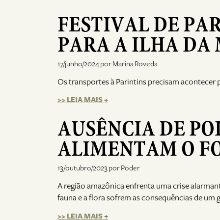
FESTIVAL DE PA
PARA A ILHA DA 
17/junho/2024 por Marina Roveda
Os transportes à Parintins precisam acontecer p
>> LEIA MAIS +
AUSÊNCIA DE PO
ALIMENTAM O F
13/outubro/2023 por Poder
A região amazônica enfrenta uma crise alarman
fauna e a flora sofrem as consequências de um 
>> LEIA MAIS +