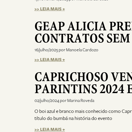
>> LEIA MAIS +
GEAP ALICIA PRE
CONTRATOS SEM
16/julho/2025 por Manoela Cardozo
>> LEIA MAIS +
CAPRICHOSO VEN
PARINTINS 2024 
02/julho/2024 por Marina Roveda
O boi azul e branco mais conhecido como Capr
título do bumbá na história do evento
>> LEIA MAIS +