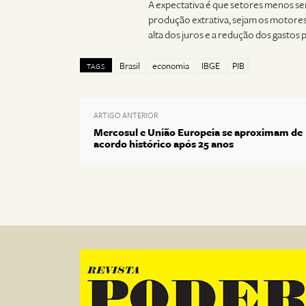
A expectativa é que setores menos se
produção extrativa, sejam os motore
alta dos juros e a redução dos gastos 
Brasil
economia
IBGE
PIB
TAGS
ARTIGO ANTERIOR
Mercosul e União Europeia se aproximam de
acordo histórico após 25 anos