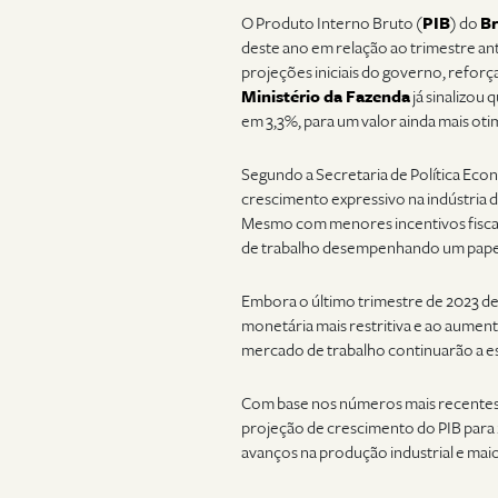
O Produto Interno Bruto (
PIB
) do
Br
deste ano em relação ao trimestre an
projeções iniciais do governo, reforç
Ministério da Fazenda
já sinalizou 
em 3,3%, para um valor ainda mais otim
Segundo a Secretaria de Política Eco
crescimento expressivo na indústria 
Mesmo com menores incentivos fiscai
de trabalho desempenhando um pape
Embora o último trimestre de 2023 de
monetária mais restritiva e ao aument
mercado de trabalho continuarão a es
Com base nos números mais recentes, 
projeção de crescimento do PIB para
avanços na produção industrial e maior 