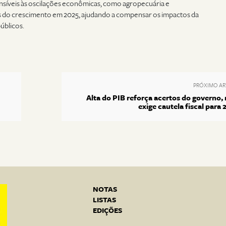
nsíveis às oscilações econômicas, como agropecuária e
s do crescimento em 2025, ajudando a compensar os impactos da
públicos.
PRÓXIMO AR
Alta do PIB reforça acertos do governo,
exige cautela fiscal para 
NOTAS
LISTAS
EDIÇÕES