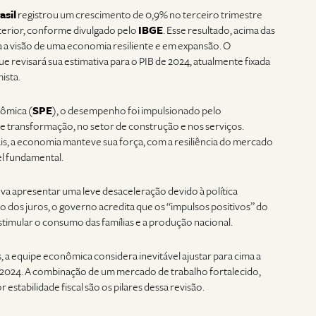
asil
registrou um crescimento de 0,9% no terceiro trimestre
terior, conforme divulgado pelo
IBGE
. Esse resultado, acima das
a a visão de uma economia resiliente e em expansão. O
que revisará sua estimativa para o PIB de 2024, atualmente fixada
ista.
nômica (
SPE
), o desempenho foi impulsionado pelo
de transformação, no setor de construção e nos serviços.
s, a economia manteve sua força, com a resiliência do mercado
l fundamental.
va apresentar uma leve desaceleração devido à política
o dos juros, o governo acredita que os “impulsos positivos” do
timular o consumo das famílias e a produção nacional.
a equipe econômica considera inevitável ajustar para cima a
 2024. A combinação de um mercado de trabalho fortalecido,
estabilidade fiscal são os pilares dessa revisão.